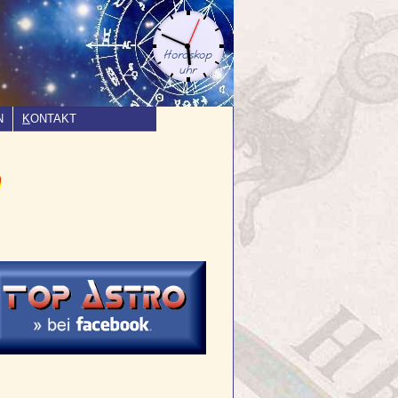
N
K
ONTAKT