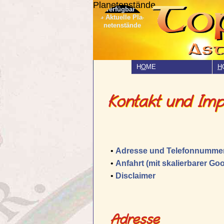
Planetenstände
» Aktuelle Pla­
netenstände
H
O
ME
H
Kontakt und Imp
•
Adresse und Telefonnumme
•
Anfahrt (mit skalierbarer Go
•
Disclaimer
Adresse