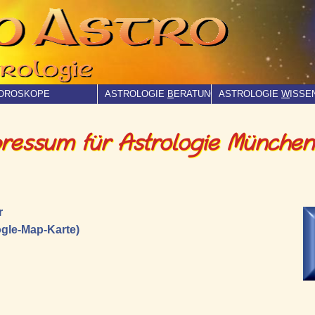
OROSKOPE
ASTROLOGIE
B
ERATUNG
ASTROLOGIE
W
ISSE
ressum für Astrologie München
r
ogle-Map-Karte)