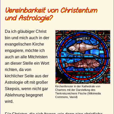
Vereinbarkeit von Christentum
und Astrologie?
Da ich gläubiger Christ
bin und mich auch in der
evangelischen Kirche
engagiere, möchte ich
auch an alle Mitchristen
an dieser Stelle ein Wort
richten, da von
kirchlicher Seite aus der
Astrologie oft mit großer
Kirchenfenster in der Kathedrale von
Skepsis, wenn nicht gar
Chartres mit der Darstellung des
Tierkreiszeichens Fische (Wikimedia
Ablehnung begegnet
Commons, Vassil)
wird.