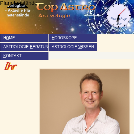
Planetenstände
» Aktuelle Pla­
netenstände
H
O
ME
H
OROSKOPE
ASTROLOGIE
B
ERATUNG
ASTROLOGIE
W
ISSEN
K
ONTAKT
Ihr