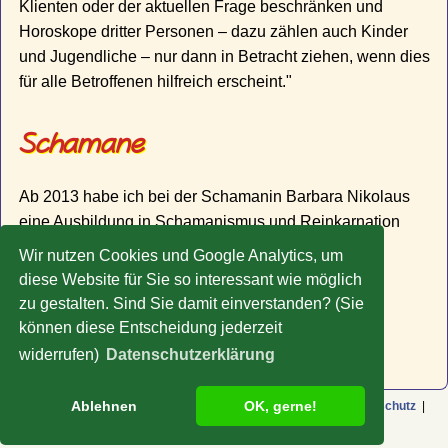
Klienten oder der aktuellen Frage beschränken und
Horoskope dritter Personen – dazu zählen auch Kinder
und Jugendliche – nur dann in Betracht ziehen, wenn dies
für alle Betroffenen hilfreich erscheint."
Schamane
Ab 2013 habe ich bei der Schamanin Barbara Nikolaus
eine Ausbildung in Schamanismus und Reinkarnation
durchlaufen, seit 2021 bin ich Meisterpraktiker der
Wir nutzen Cookies und Google Analytics, um
Energiemedizin der Four Winds Society. Nähere
diese Website für Sie so interessant wie möglich
Informationen gibt es auf meiner Website
zu gestalten. Sind Sie damit einverstanden? (Sie
Schamane.Bayern
.
können diese Entscheidung jederzeit
widerrufen)
Datenschutzerklärung
Ablehnen
OK, gerne!
© Copyright 2009-2026 Rolf Liefeld |
Impressum
|
AGB
|
Datenschutz
|
Sitemap
|
bei Facebook
|
Schamane.Bayern