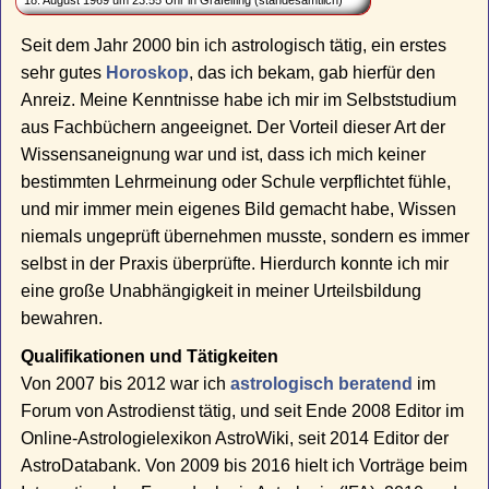
18. August 1969 um 23:55 Uhr in Gräfelfing (standesamtlich)
Seit dem Jahr 2000 bin ich astrologisch tätig, ein erstes
sehr gutes
Horoskop
, das ich bekam, gab hierfür den
Anreiz. Meine Kenntnisse habe ich mir im Selbststudium
aus Fachbüchern angeeignet. Der Vorteil dieser Art der
Wissensaneignung war und ist, dass ich mich keiner
bestimmten Lehrmeinung oder Schule verpflichtet fühle,
und mir immer mein eigenes Bild gemacht habe, Wissen
niemals ungeprüft übernehmen musste, sondern es immer
selbst in der Praxis überprüfte. Hierdurch konnte ich mir
eine große Unabhängigkeit in meiner Urteilsbildung
bewahren.
Qualifikationen und Tätigkeiten
Von 2007 bis 2012 war ich
astrologisch beratend
im
Forum von Astrodienst tätig, und seit Ende 2008 Editor im
Online-Astrologielexikon AstroWiki, seit 2014 Editor der
AstroDatabank. Von 2009 bis 2016 hielt ich Vorträge beim