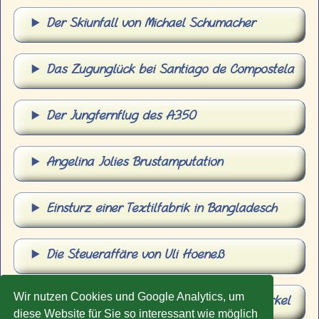
Der Skiunfall von Michael Schumacher
Das Zugunglück bei Santiago de Compostela
Der Jungfernflug des A350
Angelina Jolies Brustamputation
Einsturz einer Textilfabrik in Bangladesch
Die Steueraffäre von Uli Hoeneß
Wir nutzen Cookies und Google Analytics, um
Wahl 2013: Steinbrück gegen Angela Merkel
diese Website für Sie so interessant wie möglich