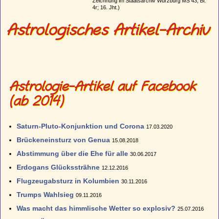
Zeichnung im Staatsarchiv Würzburg MS 43, Bl.
4r; 16. Jht.)
Astrologisches Artikel-Archiv
Astrologie-Artikel auf Facebook
(ab 2014)
Saturn-Pluto-Konjunktion und Corona
17.03.2020
Brückeneinsturz von Genua
15.08.2018
Abstimmung über die Ehe für alle
30.06.2017
Erdogans Glückssträhne
12.12.2016
Flugzeugabsturz in Kolumbien
30.11.2016
Trumps Wahlsieg
09.11.2016
Was macht das himmlische Wetter so explosiv?
25.07.2016