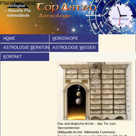
Planetenstände
» Aktuelle Pla­
netenstände
H
O
ME
H
OROSKOPE
ASTROLOGIE
B
ERATUNG
ASTROLOGIE
W
ISSEN
K
ONTAKT
Das astrologische Archiv - das Tor zum
Sternenhimmel
(Bildquelle Archiv: Wikimedia Commons;