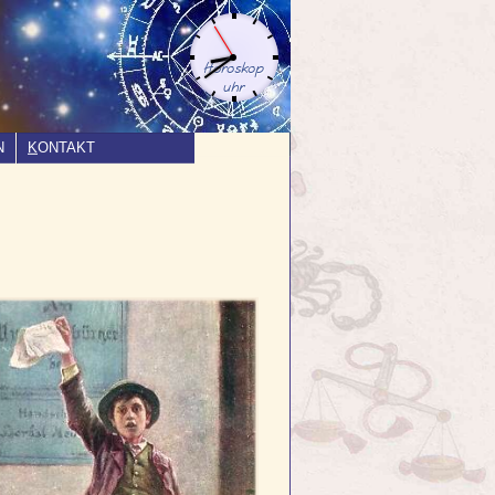
N
K
ONTAKT