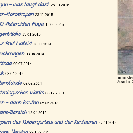
egen - was taugt das?
26.10.2016
nten-Horoskopen
23.11.2015
KBO-Asteroiden Huya
15.05.2015
genblicks
13.01.2015
ur Rolf Liefeld
16.11.2014
zeichnungen
03.08.2014
stände
09.07.2014
ack
03.04.2014
Immer die 
etenstände
Ausgabe. 
02.02.2014
strologischen Werks
05.12.2013
sen - dann kaufen
05.06.2013
sens-Bereich
12.04.2013
pern des Kuipergürtels und der Kentauren
27.11.2012
hone-Version
29.10.2012