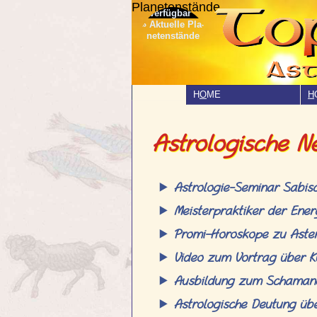
Planetenstände
» Aktuelle Pla­
netenstände
H
O
ME
H
Astrologische 
Astrologie-Seminar Sabis
Meisterpraktiker der Ene
Promi-Horoskope zu Aster
Video zum Vortrag über K
Ausbildung zum Schaman
Astrologische Deutung ü