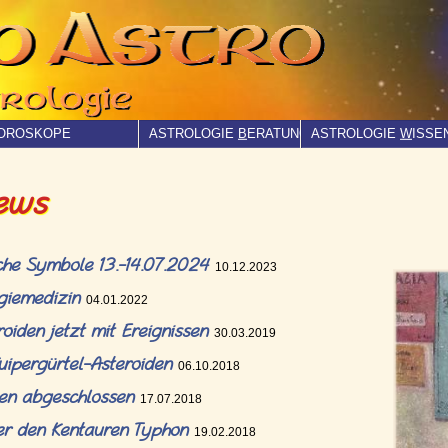
OROSKOPE
ASTROLOGIE
B
ERATUNG
ASTROLOGIE
W
ISSE
News
che Symbole 13.-14.07.2024
10.12.2023
rgiemedizin
04.01.2022
oiden jetzt mit Ereignissen
30.03.2019
uipergürtel-Asteroiden
06.10.2018
en abgeschlossen
17.07.2018
ber den Kentauren Typhon
19.02.2018