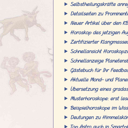
Selbstheilungskräfte anr
Detailseiten zu Promine
Neuer Artikel über den 
Horoskop des jetzigen Au
Zertifizierter Klangmasse
Schnellansicht Horoskop
Schnellanzeige Planeten
Gästebuch für Ihr Feedb
Aktuelle Mond- und Plan
Übersetzung eines grada
Musterhoroskope: erst le
Beispielhoroskope im Wis
Deutungen zu Himmelskör
Top Astro auch in Smartp