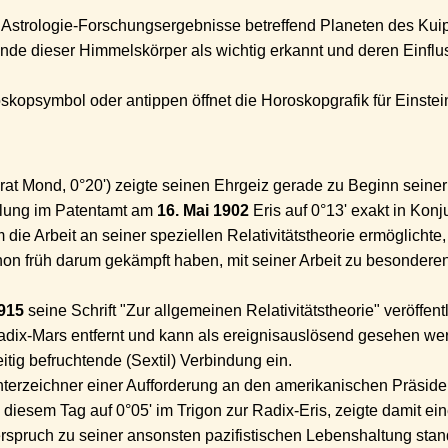
 Astrologie-Forschungsergebnisse betreffend Planeten des Kuip
ende dieser Himmelskörper als wichtig erkannt und deren Einflu
opsymbol oder antippen öffnet die Horoskopgrafik für Einstein
at Mond, 0°20') zeigte seinen Ehrgeiz gerade zu Beginn seiner 
llung im Patentamt am
16. Mai 1902
Eris auf 0°13' exakt in Kon
die Arbeit an seiner speziellen Relativitätstheorie ermöglichte, 
 schon früh darum gekämpft haben, mit seiner Arbeit zu besonde
915
seine Schrift "Zur allgemeinen Relativitätstheorie" veröffentl
adix-Mars entfernt und kann als ereignisauslösend gesehen wer
itig befruchtende (Sextil) Verbindung ein.
nterzeichner einer Aufforderung an den amerikanischen Präsi
diesem Tag auf 0°05' im Trigon zur Radix-Eris, zeigte damit ein
rspruch zu seiner ansonsten pazifistischen Lebenshaltung stan