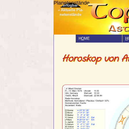
Planetenstände
» Aktuelle Pla­
netenstände
H
O
ME
H
Horoskop von Al