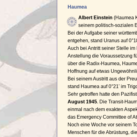
Haumea
Albert Einstein
(Haumea Ko
seinem politisch-sozialen 
Bei der Aufgabe seiner württem
entgehen, stand Uranus auf 0°1
Auch bei Antritt seiner Stelle 
Anstellung die Voraussetzung fü
über die Radix-Haumea, Haumea 
Hoffnung auf etwas Ungewöhnli
Bei seinem Austritt aus der P
stand Haumea auf 0°21' im Trig
Sehr getroffen hatte den Pazif
August 1945
. Die Transit-Haum
einmal nach dem exakten Aspek
das Emergency Committee of Atom
Noch eine Woche vor seinem T
Menschen für die Abrüstung, die