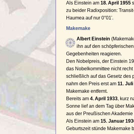
Als Einstein am
18. April 1955
s
zu beider Radixposition: Transi
Haumea auf nur 0°01'.
Makemake
Albert Einstein
(Makemake 
ihn auf den schöpferischen
Gegebenheiten reagieren.
Den Nobelpreis, der Einstein 192
das Nobelkommittee nicht recht d
schließlich auf das Gesetz des 
nahm den Preis erst am
11. Jul
Makemake entfernt.
Bereits am
4. April 1933
, kurz 
Sonne lief an dem Tag über Mak
aus der Preußischen Akademie 
Als Einstein am
15. Januar 193
Geburtszeit stünde Makemake b