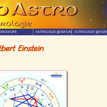
OROSKOPE
ASTROLOGIE
B
ERATUNG
ASTROLOGIE
W
ISSE
bert Einstein