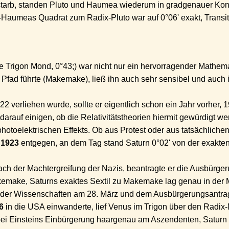
tarb, standen Pluto und Haumea wiederum in gradgenauer Konju
t-Haumeas Quadrat zum Radix-Pluto war auf 0°06' exakt, Transit
Trigon Mond, 0°43;) war nicht nur ein hervorragender Mathema
 Pfad führte (Makemake), ließ ihn auch sehr sensibel und auch i
2 verliehen wurde, sollte er eigentlich schon ein Jahr vorher, 
arauf einigen, ob die Relativitätstheorien hiermit gewürdigt we
photoelektrischen Effekts. Ob aus Protest oder aus tatsächliche
i 1923
entgegen, an dem Tag stand Saturn 0°02' von der exakte
nach der Machtergreifung der Nazis, beantragte er die Ausbürge
emake, Saturns exaktes Sextil zu Makemake lag genau in der Mi
der Wissenschaften am 28. März und dem Ausbürgerungsantrag 
6
in die USA einwanderte, lief Venus im Trigon über den Radix
ei Einsteins Einbürgerung haargenau am Aszendenten, Saturn 