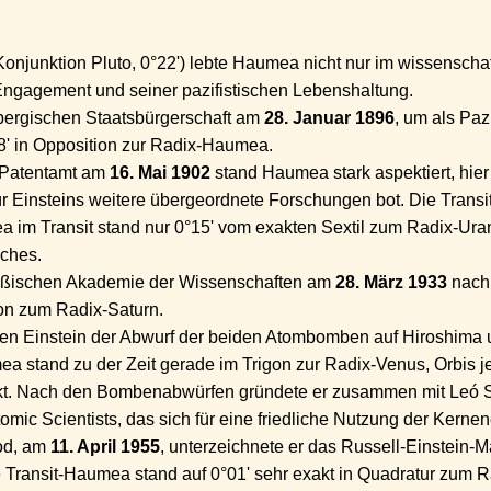
njunktion Pluto, 0°22') lebte Haumea nicht nur im wissenschaf
Engagement und seiner pazifistischen Lebenshaltung.
bergischen Staatsbürgerschaft am
28. Januar 1896
, um als Pazi
8' in Opposition zur Radix-Haumea.
im Patentamt am
16. Mai 1902
stand Haumea stark aspektiert, hier
r Einsteins weitere übergeordnete Forschungen bot. Die Transit
im Transit stand nur 0°15' vom exakten Sextil zum Radix-Uran
ches.
reußischen Akademie der Wissenschaften am
28. März 1933
nach 
on zum Radix-Saturn.
isten Einstein der Abwurf der beiden Atombomben auf Hiroshim
ea stand zu der Zeit gerade im Trigon zur Radix-Venus, Orbis je
t. Nach den Bombenabwürfen gründete er zusammen mit Leó Sz
ic Scientists, das sich für eine friedliche Nutzung der Kernene
od, am
11. April 1955
, unterzeichnete er das Russell-Einstein-Ma
 Transit-Haumea stand auf 0°01' sehr exakt in Quadratur zum R