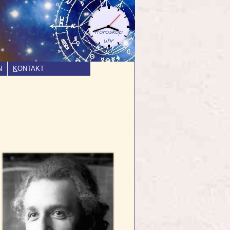
N
K
ONTAKT