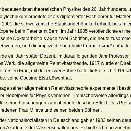
er bedeutendsten theoretischen Physiker des 20. Jahrhunderts, u
ytechnikum arbeitete er als diplomierter Fachlehrer für Mathe
r 1901 die schweizerische Staatsangehörigkeit erhielt, bekam e
Experte beim Patentamt Bern. Im Jahr 1905 veröffentlichte er 
 seine Doktorarbeit als auch zwei Schriften, die heute zusammen
net werden, und die implizit die berühmte Formel e=mc² enthalte
urde ein Jahr später Dozent, im darauffolgenden Jahr Professor. 
 Werk, die allgemeine Relativitätstheorie. 1917 wurde er Dire
iner ersten Frau, mit der er zwei Söhne hatte, ließ er sich 1919 s
ebe, seine Cousine Elsa Löwenthal.
ge seiner allgemeinen Relativitätstheorie experimentell bestä
 Nobelpreis für Physik verliehen - ironischerweise allerdings n
 für seine Forschungen zum photoelektrischen Effekt. Das Preisg
hiedenen Frau Mileva und seinen beiden Söhnen.
r Nationalsozialisten in Deutschland gab er 1933 seinen deu
hen Akademie der Wissenschaften aus. Er hielt sich nun zuneh