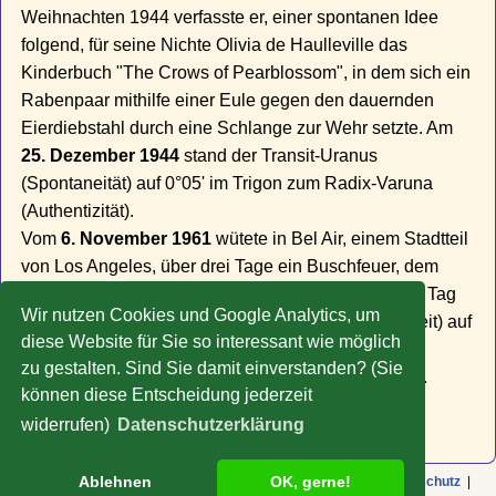
Weihnachten 1944 verfasste er, einer spontanen Idee
folgend, für seine Nichte Olivia de Haulleville das
Kinderbuch "The Crows of Pearblossom", in dem sich ein
Rabenpaar mithilfe einer Eule gegen den dauernden
Eierdiebstahl durch eine Schlange zur Wehr setzte. Am
25. Dezember 1944
stand der Transit-Uranus
(Spontaneität) auf 0°05' im Trigon zum Radix-Varuna
(Authentizität).
Vom
6. November 1961
wütete in Bel Air, einem Stadtteil
von Los Angeles, über drei Tage ein Buschfeuer, dem
auch Huxleys Wohnhaus zum Opfer fiel. An diesem Tag
Wir nutzen Cookies und Google Analytics, um
stand die Transit-Chariklo (Auflösung der Wirklichkeit) auf
diese Website für Sie so interessant wie möglich
nur 0°05' in Konjunktion zu Huxleys Radix-Varuna
zu gestalten. Sind Sie damit einverstanden? (Sie
(Unausweichlichkeit, Konfrontation mit der Realität).
können diese Entscheidung jederzeit
» Zu weiteren Promi-Horoskopen
widerrufen)
Datenschutzerklärung
Ablehnen
OK, gerne!
© Copyright 2009-2026 Rolf Liefeld |
Impressum
|
AGB
|
Datenschutz
|