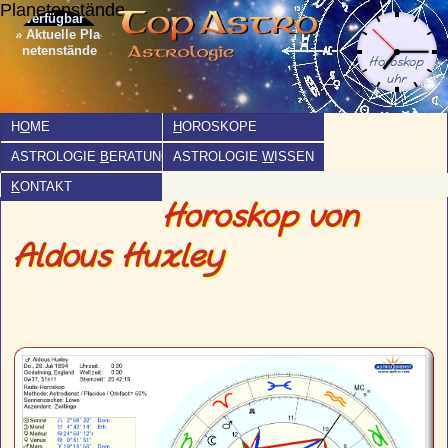
Planetenstände
» Aktuelle Pla­
netenstände
H
O
ME
H
OROSKOPE
ASTROLOGIE
B
ERATUNG
ASTROLOGIE
W
ISSEN
K
ONTAKT
Horoskop von
Aldous Huxley