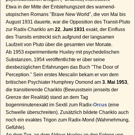
Etwa in der Mitte der Entstehungszeit des warnend-
utopischen Romans "Brave New World", die von Mai bis
August 1931 dauerte, war die Opposition des Transit-Pluto
zur Radix-Chariklo am
22. Juni 1931
exakt, der Einfluss
des Transits erstreckt sich aufgrund der langsamen
Laufzeit von Pluto über die gesamten vier Monate.
Ab 1953 experimentierte Huxley mit psychedelischen
Substanzen, 1954 veröffentlichte er über seine
diesbezüglichen Erfahrungen das Buch "The Door of
Perception." Sein erstes Mescalin bekam er von dem
britischen Psychiater Humphrey Osmond am
3. Mai 1953
,
die transitierende Chariklo (Bewusstsein jenseits der
Grenze der Realität) stand an dem Tag
bogenminutenexakt im Sextil zum Radix-
Orcus
(eine
Schwelle überschreiten). Zusätzlich bildete Chariklo auch
noch ein exaktes Trigon zum Radix-Mond (Wahrnehmung,
Gefühle).
An dem Tag, an dem Aldous Huxley an den Folgen von