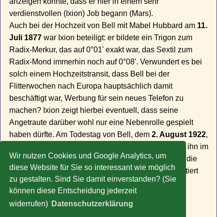
anzeigen könnte, dass er hier in einem sehr
verdienstvollen (Ixion) Job begann (Mars).
Auch bei der Hochzeit von Bell mit Mabel Hubbard am
11.
Juli 1877
war Ixion beteiligt: er bildete ein Trigon zum
Radix-Merkur, das auf 0°01' exakt war, das Sextil zum
Radix-Mond immerhin noch auf 0°08'. Verwundert es bei
solch einem Hochzeitstransit, dass Bell bei der
Flitterwochen nach Europa hauptsächlich damit
beschäftigt war, Werbung für sein neues Telefon zu
machen? Ixion zeigt hierbei eventuell, dass seine
Angetraute darüber wohl nur eine Nebenrolle gespielt
haben dürfte. Am Todestag von Bell, dem
2. August 1922
,
spielte Ixion ebenfalls eine Rolle: Saturn transitierte ihn im
Wir nutzen Cookies und Google Analytics, um
Trigon, Orbis 0°15'. Dies könnte bestätigen, dass er die
diese Website für Sie so interessant wie möglich
Folgen seines ungesunden Lebenswandels präsentiert
zu gestalten. Sind Sie damit einverstanden? (Sie
bekam, er starb an den Folgen eines Diabetes.
können diese Entscheidung jederzeit
» Zu weiteren Promi-Horoskopen
widerrufen)
Datenschutzerklärung