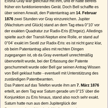
Elisha Gray war gleichauf mit ihm, und er hatte bereits
früher ein funktionierendes Gerät. Doch Bell schaffte es
über seinen Anwalt, den Patentantrag am
14. Februar
1876
zwei Stunden vor Gray einzureichen. Jupiter
(Wachstum und Glück) stand an dem Tag etwa 0°10' vor
der exakten Quadratur zur Radix-Eris (Ehrgeiz). Alledings
spielte auch der Transit-Neptun eine Rolle, er stand auf
0°04' exakt im Sextil zur Radix-Eris: es ist nicht ganz klar,
ob beim Patentantrag alles mit rechten Dingen
zugegangen ist, ob da Gray eventuell unrechtmäßig
übervorteilt wurde, bei der Erfassung der Patente
geschummelt wurde oder Bell gar seinen Antrag Wissen
von Bell geklaut hatte - eventuell mit Unterstützung des
zuständigen Patentbeamten.
Das Patent auf das Telefon wurde ihm am
7. März 1876
erteilt, an dem Tag war Saturn gerade um 0°15' über die
Konjunktion zu Eris hinaus, stand also noch sehr exakt.
Saturn hatte nun aus dem Jupiterglück der