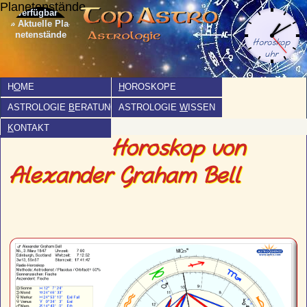
Planetenstände
» Aktuelle Pla­
netenstände
H
O
ME
H
OROSKOPE
ASTROLOGIE
B
ERATUNG
ASTROLOGIE
W
ISSEN
K
ONTAKT
Horoskop von
Alexander Graham Bell