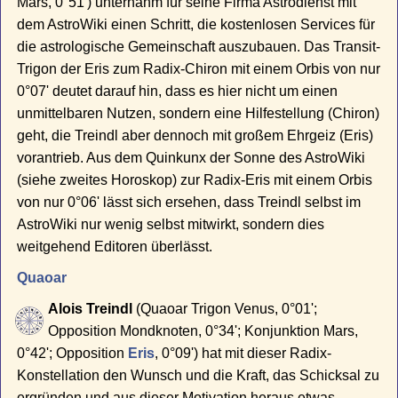
Mars, 0°51') unternahm für seine Firma Astrodienst mit
dem AstroWiki einen Schritt, die kostenlosen Services für
die astrologische Gemeinschaft auszubauen. Das Transit-
Trigon der Eris zum Radix-Chiron mit einem Orbis von nur
0°07' deutet darauf hin, dass es hier nicht um einen
unmittelbaren Nutzen, sondern eine Hilfestellung (Chiron)
geht, die Treindl aber dennoch mit großem Ehrgeiz (Eris)
vorantrieb. Aus dem Quinkunx der Sonne des AstroWiki
(siehe zweites Horoskop) zur Radix-Eris mit einem Orbis
von nur 0°06' lässt sich ersehen, dass Treindl selbst im
AstroWiki nur wenig selbst mitwirkt, sondern dies
weitgehend Editoren überlässt.
Quaoar
Alois Treindl
(Quaoar Trigon Venus, 0°01';
Opposition Mondknoten, 0°34'; Konjunktion Mars,
0°42'; Opposition
Eris
, 0°09') hat mit dieser Radix-
Konstellation den Wunsch und die Kraft, das Schicksal zu
ergründen und aus dieser Motivation heraus etwas