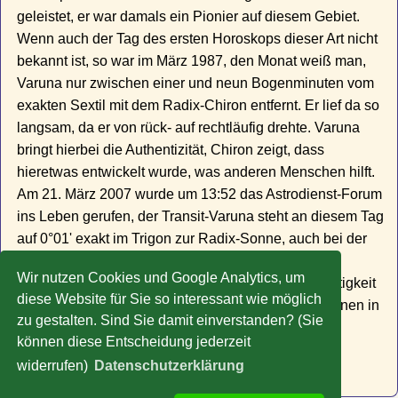
geleistet, er war damals ein Pionier auf diesem Gebiet.
Wenn auch der Tag des ersten Horoskops dieser Art nicht
bekannt ist, so war im März 1987, den Monat weiß man,
Varuna nur zwischen einer und neun Bogenminuten vom
exakten Sextil mit dem Radix-Chiron entfernt. Er lief da so
langsam, da er von rück- auf rechtläufig drehte. Varuna
bringt hierbei die Authentizität, Chiron zeigt, dass
hieretwas entwickelt wurde, was anderen Menschen hilft.
Am 21. März 2007 wurde um 13:52 das Astrodienst-Forum
ins Leben gerufen, der Transit-Varuna steht an diesem Tag
auf 0°01' exakt im Trigon zur Radix-Sonne, auch bei der
Betreuung eines Forums - Treindl ist dort oberster
Wir nutzen Cookies und Google Analytics, um
Moderator und Administrator - ist besondere Aufrichtigkeit
diese Website für Sie so interessant wie möglich
und Geradlinigkeit gefragt, um die Forumsdiskussionen in
zu gestalten. Sind Sie damit einverstanden? (Sie
gesunden Bahnen zu halten.
können diese Entscheidung jederzeit
» Zu weiteren Promi-Horoskopen
widerrufen)
Datenschutzerklärung