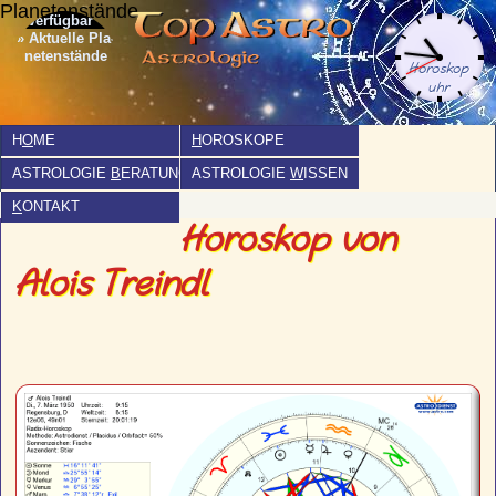
Planetenstände
» Aktuelle Pla­
netenstände
H
O
ME
H
OROSKOPE
ASTROLOGIE
B
ERATUNG
ASTROLOGIE
W
ISSEN
K
ONTAKT
Horoskop von
Alois Treindl