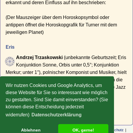
erkannt und deren Einfluss auf ihn beschrieben:
(Der Mauszeiger über dem Horoskopsymbol oder
antippen öffnet die Horoskopgrafik für Turner mit dem
jeweiligen Planet)
Eris
Andrzej Trzaskowski
(unbekannte Geburtszeit; Eris
Konjunktion Sonne, Orbis unter 0,5°; Konjunktion
Merkur; unter 1°), polnischer Komponist und Musiker, hielt
aus dem sozialistischen Polen heraus Anschluss an die
Wir nutzen Cookies und Google Analytics, um
internationale Jazzszene, galt als Vorreiter des Free Jazz
diese Website für Sie so interessant wie möglich
und unterlag nicht den im Ostblock üblichen
zu gestalten. Sind Sie damit einverstanden? (Sie
Reisebeschränkungen für Reisen in den "Westen".
können diese Entscheidung jederzeit
» Zu weiteren Promi-Horoskopen
widerrufen)
Datenschutzerklärung
Ablehnen
OK, gerne!
© Copyright 2009-2026 Rolf Liefeld |
Impressum
|
AGB
|
Datenschutz
|