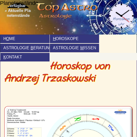
Planetenstände
» Aktuelle Pla­
netenstände
H
O
ME
H
OROSKOPE
ASTROLOGIE
B
ERATUNG
ASTROLOGIE
W
ISSEN
K
ONTAKT
Horoskop von
Andrzej Trzaskowski