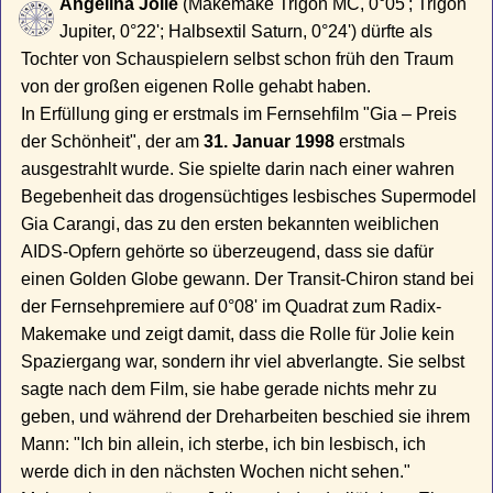
Angelina Jolie
(Makemake Trigon MC, 0°05'; Trigon
Jupiter, 0°22'; Halbsextil Saturn, 0°24') dürfte als
Tochter von Schauspielern selbst schon früh den Traum
von der großen eigenen Rolle gehabt haben.
In Erfüllung ging er erstmals im Fernsehfilm "Gia – Preis
der Schönheit", der am
31. Januar 1998
erstmals
ausgestrahlt wurde. Sie spielte darin nach einer wahren
Begebenheit das drogensüchtiges lesbisches Supermodel
Gia Carangi, das zu den ersten bekannten weiblichen
AIDS-Opfern gehörte so überzeugend, dass sie dafür
einen Golden Globe gewann. Der Transit-Chiron stand bei
der Fernsehpremiere auf 0°08' im Quadrat zum Radix-
Makemake und zeigt damit, dass die Rolle für Jolie kein
Spaziergang war, sondern ihr viel abverlangte. Sie selbst
sagte nach dem Film, sie habe gerade nichts mehr zu
geben, und während der Dreharbeiten beschied sie ihrem
Mann: "Ich bin allein, ich sterbe, ich bin lesbisch, ich
werde dich in den nächsten Wochen nicht sehen."