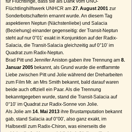
für Flüchtlinge, dass sie als Dank vom UNO-
Flüchtlinghilfswerk UNHCR am
27. August 2001
zur
Sonderbotschafterin ernannt wurde. An diesem Tag
aspektieren Neptun (Nächstenliebe) und Salacia
(Beziehung) einander gegenseitig: der Transit-Neptun
steht auf nur 0°01' exakt in Konjunktion auf der Radix-
Salacia, die Transit-Salacia gleichzeitig auf 0°10' im
Quadrat zum Radix-Neptun.
Brad Pitt und Jennifer Aniston gaben ihre Trennung am
8.
Januar 2005
bekannt, als Grund wurde die entflammte
Liebe zwischen Pitt und Jolie während der Dreharbeiten
zum Film Mr. an Mrs Smith bekannt, bald darauf waren
beide auch offiziell ein Paar. Als die Trennung
bekanntgegeben wurde, stand die Transit-Salacia auf
0°10' im Quadrat zur Radix-Sonne von Jolie.
Als Jolie am
14. Mai 2013
ihre Brustamputation bekannt
gab, stand Salacia auf 0°00', also ganz exakt, im
Halbsextil zum Radix-Chiron, was einerseits die