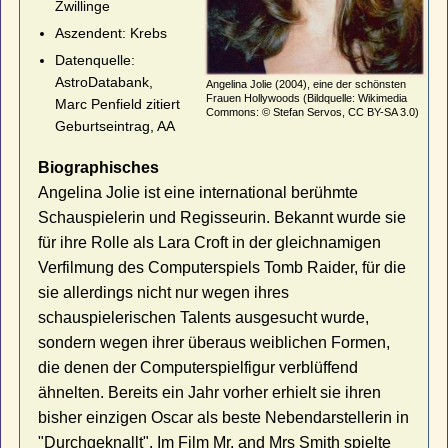
Zwillinge
Aszendent: Krebs
Datenquelle:
AstroDatabank,
Angelina Jolie (2004), eine der schönsten
Frauen Hollywoods (Bildquelle: Wikimedia
Marc Penfield zitiert
Commons: © Stefan Servos, CC BY-SA 3.0)
Geburtseintrag, AA
Biographisches
Angelina Jolie ist eine international berühmte
Schauspielerin und Regisseurin. Bekannt wurde sie
für ihre Rolle als Lara Croft in der gleichnamigen
Verfilmung des Computerspiels Tomb Raider, für die
sie allerdings nicht nur wegen ihres
schauspielerischen Talents ausgesucht wurde,
sondern wegen ihrer überaus weiblichen Formen,
die denen der Computerspielfigur verblüffend
ähnelten. Bereits ein Jahr vorher erhielt sie ihren
bisher einzigen Oscar als beste Nebendarstellerin in
"Durchgeknallt". Im Film Mr. and Mrs Smith spielte