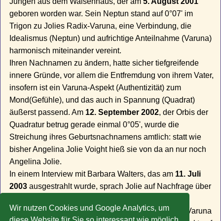
Jungen aus dem Waisenhaus, der am
5. August 2001
geboren worden war. Sein Neptun stand auf 0°07' im
Trigon zu Jolies Radix-Varuna, eine Verbindung, die
Idealismus (Neptun) und aufrichtige Anteilnahme (Varuna)
harmonisch miteinander vereint.
Ihren Nachnamen zu ändern, hatte sicher tiefgreifende
innere Gründe, vor allem die Entfremdung von ihrem Vater,
insofern ist ein Varuna-Aspekt (Authentizität) zum
Mond(Gefühle), und das auch in Spannung (Quadrat)
äußerst passend. Am
12. September 2002
, der Orbis der
Quadratur betrug gerade einmal 0°05', wurde die
Streichung ihres Geburtsnachnamens amtlich: statt wie
bisher Angelina Jolie Voight hieß sie von da an nur noch
Angelina Jolie.
In einem Interview mit Barbara Walters, das am
11. Juli
2003
ausgestrahlt wurde, sprach Jolie auf Nachfrage über
ihre Bisexualität, und dass sie bereits eine sexuelle
Wir nutzen Cookies und Google Analytics, um
Beziehung zu einer Frau gehabt habe. Der Transit-Varuna
diese Website für Sie so interessant wie möglich