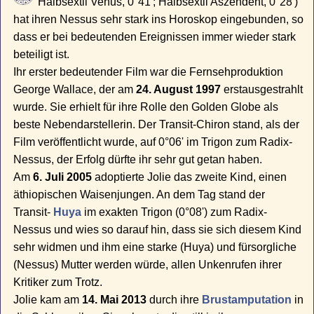
Halbsextil Venus, 0°41'; Halbsextil Aszendent, 0°28')
hat ihren Nessus sehr stark ins Horoskop eingebunden, so
dass er bei bedeutenden Ereignissen immer wieder stark
beteiligt ist.
Ihr erster bedeutender Film war die Fernsehproduktion
George Wallace, der am
24. August 1997
erstausgestrahlt
wurde. Sie erhielt für ihre Rolle den Golden Globe als
beste Nebendarstellerin. Der Transit-Chiron stand, als der
Film veröffentlicht wurde, auf 0°06' im Trigon zum Radix-
Nessus, der Erfolg dürfte ihr sehr gut getan haben.
Am
6. Juli 2005
adoptierte Jolie das zweite Kind, einen
äthiopischen Waisenjungen. An dem Tag stand der
Transit-
Huya
im exakten Trigon (0°08') zum Radix-
Nessus und wies so darauf hin, dass sie sich diesem Kind
sehr widmen und ihm eine starke (Huya) und fürsorgliche
(Nessus) Mutter werden würde, allen Unkenrufen ihrer
Kritiker zum Trotz.
Jolie kam am
14. Mai 2013
durch ihre
Brustamputation
in