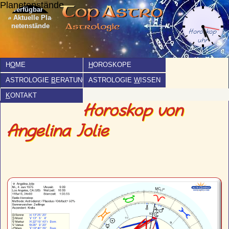
Planetenstände
» Aktuelle Pla­
netenstände
H
O
ME
H
OROSKOPE
ASTROLOGIE
B
ERATUNG
ASTROLOGIE
W
ISSEN
K
ONTAKT
Horoskop von
Angelina Jolie