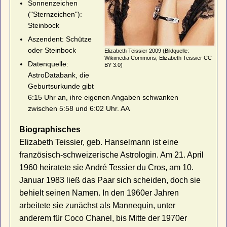
Sonnenzeichen
("Sternzeichen"):
Steinbock
Aszendent: Schütze
oder Steinbock
Elizabeth Teissier 2009 (Bildquelle:
Wikimedia Commons, Elizabeth Teissier CC
Datenquelle:
BY 3.0)
AstroDatabank, die
Geburtsurkunde gibt
6:15 Uhr an, ihre eigenen Angaben schwanken
zwischen 5:58 und 6:02 Uhr. AA
Biographisches
Elizabeth Teissier, geb. Hanselmann ist eine
französisch-schweizerische Astrologin. Am 21. April
1960 heiratete sie André Tessier du Cros, am 10.
Januar 1983 ließ das Paar sich scheiden, doch sie
behielt seinen Namen. In den 1960er Jahren
arbeitete sie zunächst als Mannequin, unter
anderem für Coco Chanel, bis Mitte der 1970er