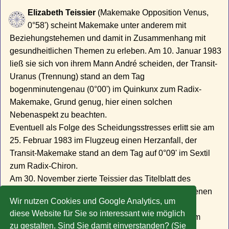
Elizabeth Teissier
(Makemake Opposition Venus,
0°58') scheint Makemake unter anderem mit
Beziehungstehemen und damit in Zusammenhang mit
gesundheitlichen Themen zu erleben. Am 10. Januar 1983
ließ sie sich von ihrem Mann André scheiden, der Transit-
Uranus (Trennung) stand an dem Tag
bogenminutengenau (0°00') im Quinkunx zum Radix-
Makemake, Grund genug, hier einen solchen
Nebenaspekt zu beachten.
Eventuell als Folge des Scheidungsstresses erlitt sie am
25. Februar 1983 im Flugzeug einen Herzanfall, der
Transit-Makemake stand an dem Tag auf 0°09' im Sextil
zum Radix-Chiron.
Am 30. November zierte Teissier das Titelblatt des
SPIEGEL, Astrologie war das Titelthema - nach eigenen
Wir nutzen Cookies und Google Analytics, um
Worten war sie da sehr stolz darauf. Der Transit-
diese Website für Sie so interessant wie möglich
Makemake stand an dem Tag auf 0°03' im Sextil zum
zu gestalten. Sind Sie damit einverstanden? (Sie