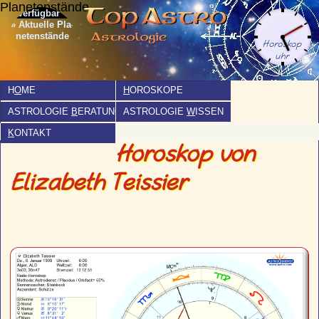
Planetenstände
» Aktuelle Pla­
netenstände
H
O
ME
H
OROSKOPE
ASTROLOGIE
B
ERATUNG
ASTROLOGIE
W
ISSEN
K
ONTAKT
Horoskop von
Elizabeth Teissier