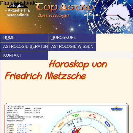
Planetenstände
» Aktuelle Pla­
netenstände
H
O
ME
H
OROSKOPE
ASTROLOGIE
B
ERATUNG
ASTROLOGIE
W
ISSEN
K
ONTAKT
Horoskop von
Friedrich Nietzsche