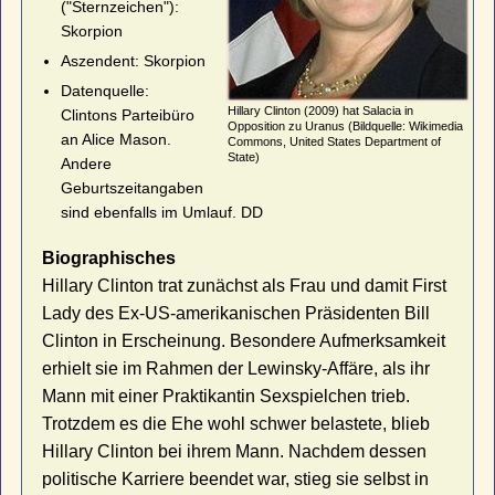
("Sternzeichen"):
Skorpion
Aszendent: Skorpion
Datenquelle:
Hillary Clinton (2009) hat Salacia in
Clintons Parteibüro
Opposition zu Uranus (Bildquelle: Wikimedia
an Alice Mason.
Commons, United States Department of
State)
Andere
Geburtszeitangaben
sind ebenfalls im Umlauf. DD
Biographisches
Hillary Clinton trat zunächst als Frau und damit First
Lady des Ex-US-amerikanischen Präsidenten Bill
Clinton in Erscheinung. Besondere Aufmerksamkeit
erhielt sie im Rahmen der Lewinsky-Affäre, als ihr
Mann mit einer Praktikantin Sexspielchen trieb.
Trotzdem es die Ehe wohl schwer belastete, blieb
Hillary Clinton bei ihrem Mann. Nachdem dessen
politische Karriere beendet war, stieg sie selbst in