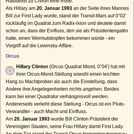
Halbsextil zu Chiron eine Rolle.
Als Hillary am
20. Januar 1993
an der Seite ihres Mannes
Bill zur First Lady wurde, stand der Transit-Mars auf 0°02'
rückläufig im Quadrat zum Radix-Ixion und deutete damit
schon an, dass der Einfluss, den sie als Präsidentengattin
hatte, einen Wermutstropfen bekommen würde - ein
Vorgriff auf die Lewinsky-Affäre.
Orcus
Hillary Clinton
(Orcus Quadrat Mond, 0°04') hat mit
ihrer Orcus-Mond-Stellung sowohl einen leichten
Hang zu Machtproben als auch die Einstellung, dass
Andere ihre Angelegenheiten nichts angehen. Beides
kann bei einer Quadratur verhängnisvoll werden.
Andererseits verleiht diese Stellung - Orcus ist ein Pluto-
Verwandter - auch Macht und Einfluss.
Am
20. Januar 1993
wurde Bill Clinton Präsident der
Vereinigten Staaten, seine Frau Hillary damit First Lady.
An dem Tag stand der Transit-Orcus bogenminutengenau