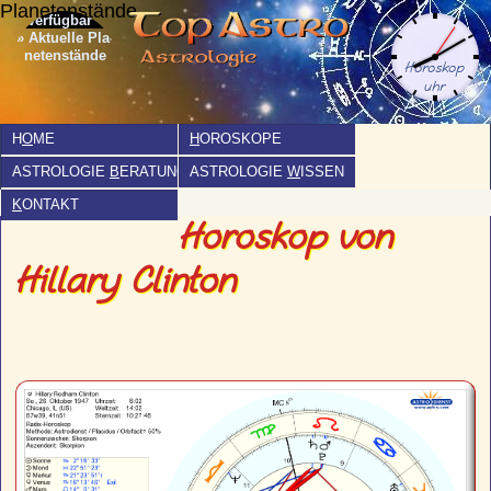
Planetenstände
» Aktuelle Pla­
netenstände
H
O
ME
H
OROSKOPE
ASTROLOGIE
B
ERATUNG
ASTROLOGIE
W
ISSEN
K
ONTAKT
Horoskop von
Hillary Clinton