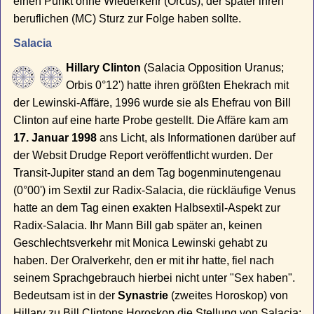
einen Punkt ohne Wiederkehr (Orcus), der später ihren
beruflichen (MC) Sturz zur Folge haben sollte.
Salacia
Hillary Clinton
(Salacia Opposition Uranus;
Orbis 0°12') hatte ihren größten Ehekrach mit
der Lewinski-Affäre, 1996 wurde sie als Ehefrau von Bill
Clinton auf eine harte Probe gestellt. Die Affäre kam am
17. Januar 1998
ans Licht, als Informationen darüber auf
der Websit Drudge Report veröffentlicht wurden. Der
Transit-Jupiter stand an dem Tag bogenminutengenau
(0°00') im Sextil zur Radix-Salacia, die rückläufige Venus
hatte an dem Tag einen exakten Halbsextil-Aspekt zur
Radix-Salacia. Ihr Mann Bill gab später an, keinen
Geschlechtsverkehr mit Monica Lewinski gehabt zu
haben. Der Oralverkehr, den er mit ihr hatte, fiel nach
seinem Sprachgebrauch hierbei nicht unter "Sex haben".
Bedeutsam ist in der
Synastrie
(zweites Horoskop) von
Hillary zu Bill Clintons Horoskop die Stellung von Salacia: