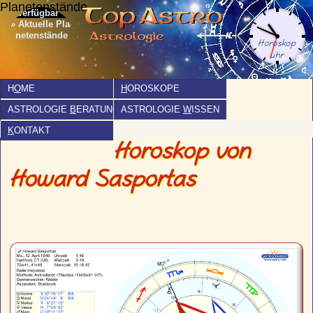
Planetenstände
» Aktuelle Pla­
netenstände
H
O
ME
H
OROSKOPE
ASTROLOGIE
B
ERATUNG
ASTROLOGIE
W
ISSEN
K
ONTAKT
Horoskop von
Howard Sasportas