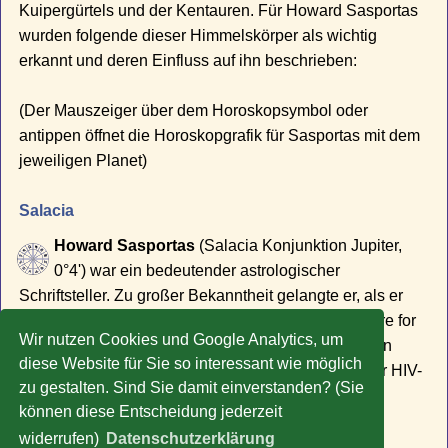
Kuipergürtels und der Kentauren. Für Howard Sasportas
wurden folgende dieser Himmelskörper als wichtig
erkannt und deren Einfluss auf ihn beschrieben:
(Der Mauszeiger über dem Horoskopsymbol oder
antippen öffnet die Horoskopgrafik für Sasportas mit dem
jeweiligen Planet)
Salacia
Howard Sasportas
(Salacia Konjunktion Jupiter,
0°4') war ein bedeutender astrologischer
Schriftsteller. Zu großer Bekanntheit gelangte er, als er
zusammen mit der Astrologin Liz Greene das "Centre for
Wir nutzen Cookies und Google Analytics, um
Psychological Astrology" gründete. Nach drei Jahren
diese Website für Sie so interessant wie möglich
schwerer Krankheit erlag er 1992 den Folgen seiner HIV-
zu gestalten. Sind Sie damit einverstanden? (Sie
Infektion.
können diese Entscheidung jederzeit
» Zu weiteren Promi-Horoskopen
widerrufen)
Datenschutzerklärung