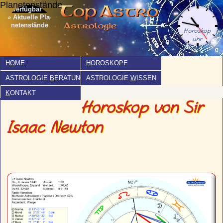
Planetenstände
» Aktuelle Pla­
netenstände
H
O
ME
H
OROSKOPE
ASTROLOGIE
B
ERATUNG
ASTROLOGIE
W
ISSEN
K
ONTAKT
Horoskop von Sir
Isaac Newton