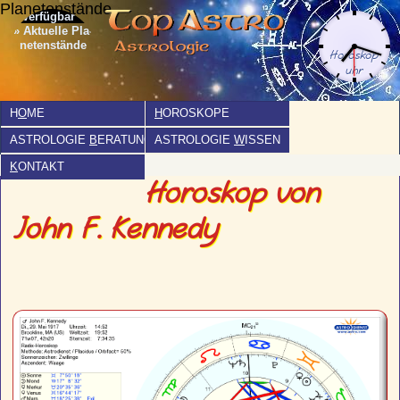
Planetenstände
» Aktuelle Pla­
netenstände
H
O
ME
H
OROSKOPE
ASTROLOGIE
B
ERATUNG
ASTROLOGIE
W
ISSEN
K
ONTAKT
Horoskop von
John F. Kennedy