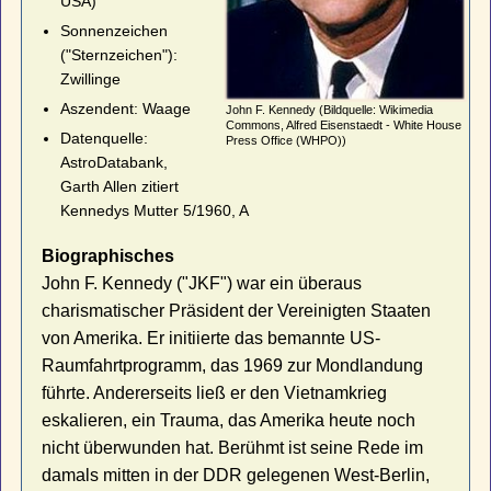
USA)
Sonnenzeichen
("Sternzeichen"):
Zwillinge
Aszendent: Waage
John F. Kennedy (Bildquelle: Wikimedia
Commons, Alfred Eisenstaedt - White House
Datenquelle:
Press Office (WHPO))
AstroDatabank,
Garth Allen zitiert
Kennedys Mutter 5/1960, A
Biographisches
John F. Kennedy ("JKF") war ein überaus
charismatischer Präsident der Vereinigten Staaten
von Amerika. Er initiierte das bemannte US-
Raumfahrtprogramm, das 1969 zur Mondlandung
führte. Andererseits ließ er den Vietnamkrieg
eskalieren, ein Trauma, das Amerika heute noch
nicht überwunden hat. Berühmt ist seine Rede im
damals mitten in der DDR gelegenen West-Berlin,