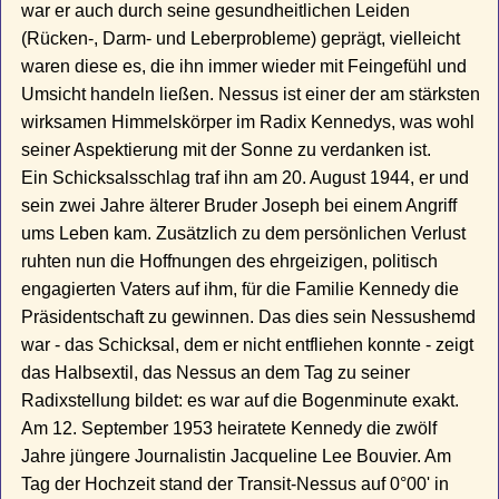
war er auch durch seine gesundheitlichen Leiden
(Rücken-, Darm- und Leberprobleme) geprägt, vielleicht
waren diese es, die ihn immer wieder mit Feingefühl und
Umsicht handeln ließen. Nessus ist einer der am stärksten
wirksamen Himmelskörper im Radix Kennedys, was wohl
seiner Aspektierung mit der Sonne zu verdanken ist.
Ein Schicksalsschlag traf ihn am 20. August 1944, er und
sein zwei Jahre älterer Bruder Joseph bei einem Angriff
ums Leben kam. Zusätzlich zu dem persönlichen Verlust
ruhten nun die Hoffnungen des ehrgeizigen, politisch
engagierten Vaters auf ihm, für die Familie Kennedy die
Präsidentschaft zu gewinnen. Das dies sein Nessushemd
war - das Schicksal, dem er nicht entfliehen konnte - zeigt
das Halbsextil, das Nessus an dem Tag zu seiner
Radixstellung bildet: es war auf die Bogenminute exakt.
Am 12. September 1953 heiratete Kennedy die zwölf
Jahre jüngere Journalistin Jacqueline Lee Bouvier. Am
Tag der Hochzeit stand der Transit-Nessus auf 0°00' in