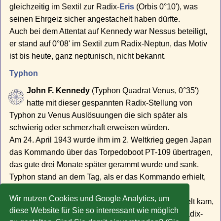
gleichzeitig im Sextil zur Radix-
Eris
(Orbis 0°10'), was
seinen Ehrgeiz sicher angestachelt haben dürfte.
Auch bei dem Attentat auf Kennedy war Nessus beteiligt,
er stand auf 0°08' im Sextil zum Radix-Neptun, das Motiv
ist bis heute, ganz neptunisch, nicht bekannt.
Typhon
John F. Kennedy
(Typhon Quadrat Venus, 0°35')
hatte mit dieser gespannten Radix-Stellung von
Typhon zu Venus Auslösuungen die sich später als
schwierig oder schmerzhaft erweisen würden.
Am 24. April 1943 wurde ihm im 2. Weltkrieg gegen Japan
das Kommando über das Torpedoboot PT-109 übertragen,
das gute drei Monate später gerammt wurde und sank.
Typhon stand an dem Tag, als er das Kommando erhielt,
auf 0°17' im Quadrat zum Radix-Pluto.
Wir nutzen Cookies und Google Analytics, um
Als am 7. August 1963 sein Sohn Patrick auf die Welt kam,
diese Website für Sie so interessant wie möglich
stand der Transit-Typhon auf 0°05' im Sextil zum Radix-