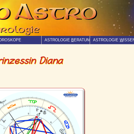
OROSKOPE
ASTROLOGIE
B
ERATUNG
ASTROLOGIE
W
ISSE
inzessin Diana