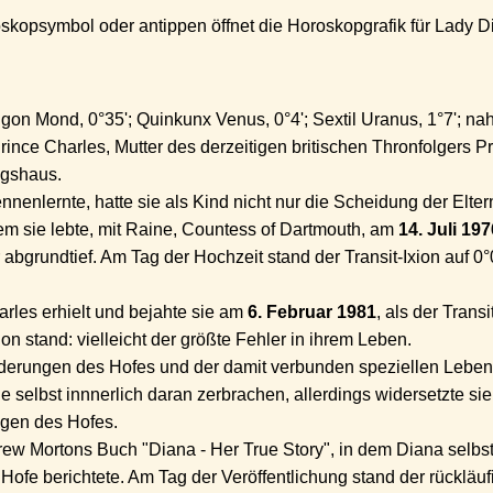
kopsymbol oder antippen öffnet die Horoskopgrafik für Lady Di
igon Mond, 0°35'; Quinkunx Venus, 0°4'; Sextil Uranus, 1°7'; na
ince Charles, Mutter des derzeitigen britischen Thronfolgers Pr
igshaus.
nenlernte, hatte sie als Kind nicht nur die Scheidung der Elter
dem sie lebte, mit Raine, Countess of Dartmouth, am
14. Juli 197
 abgrundtief. Am Tag der Hochzeit stand der Transit-Ixion auf 0
rles erhielt und bejahte sie am
6. Februar 1981
, als der Transi
n stand: vielleicht der größte Fehler in ihrem Leben.
rderungen des Hofes und der damit verbunden speziellen Lebe
e selbst innnerlich daran zerbrachen, allerdings widersetzte s
ngen des Hofes.
ew Mortons Buch "Diana - Her True Story", in dem Diana selbs
Hofe berichtete. Am Tag der Veröffentlichung stand der rückläuf