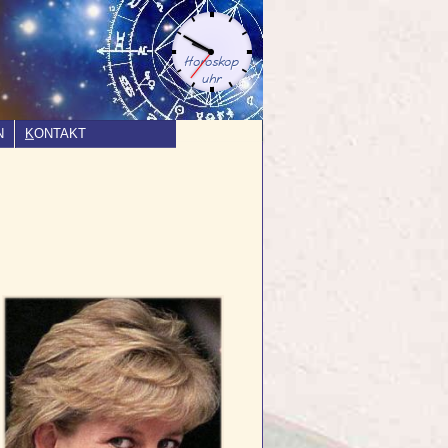
N
K
ONTAKT