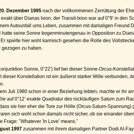
20. Dezember 1995
nach der vollkommenen Zerrüttung der Ehe z
exakt über Dianas Ixion, der Transit-Ixion war auf 0°9' in den 
inem Autounfall ums Leben, zusammen mit damaligen Freund Do
ed hatte seine Sonne bogenminutengenau in Opposition zu Diana
Er spielte hier wohl karmisch gesehen die Rolle des Vollstreck
z gezogen zu haben.
onjunktion Sonne, 0°22') lief bei dieser Sonne-Orcus-Konstellat
 dieser Konstellation ist ein äußerst starker Wille verbunden, 
n.
em Juli 1980 schon in einer Beziehung lebten, machte er ihr a
 Die auf 0°12' exakte Quadratur des rückläufigen Saturn zum Ra
ass sie hier eher die Tore zur Hölle (Orcus-Saturn-Spannung) g
ren sich wohl schon damals nicht sicher, ob sie einander über
e Frage: "Whatever 'In Love' means."
ugust 1997
zusammen mit ihrem damaligen Partner Dodi Al-Fay