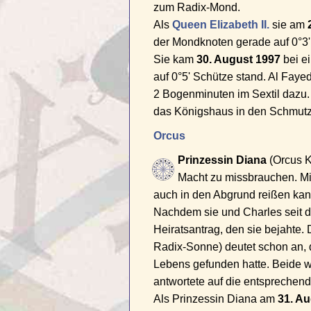
zum Radix-Mond.
Als
Queen Elizabeth II.
sie am
der Mondknoten gerade auf 0°3' 
Sie kam
30. August 1997
bei e
auf 0°5' Schütze stand. Al Fay
2 Bogenminuten im Sextil dazu. 
das Königshaus in den Schmut
Orcus
Prinzessin Diana
(Orcus K
Macht zu missbrauchen. Mit
auch in den Abgrund reißen kan
Nachdem sie und Charles seit d
Heiratsantrag, den sie bejahte.
Radix-Sonne) deutet schon an, d
Lebens gefunden hatte. Beide wa
antwortete auf die entsprechend
Als Prinzessin Diana am
31. A