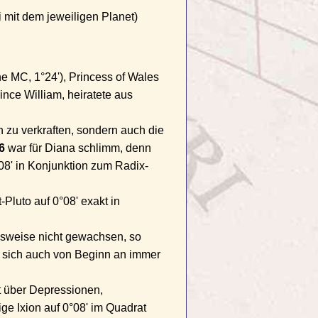
 mit dem jeweiligen Planet)
he MC, 1°24'), Princess of Wales
ince William, heiratete aus
n zu verkraften, sondern auch die
6
war für Diana schlimm, denn
°08' in Konjunktion zum Radix-
t-Pluto auf 0°08' exakt in
nsweise nicht gewachsen, so
ie sich auch von Beginn an immer
t über Depressionen,
ige Ixion auf 0°08' im Quadrat