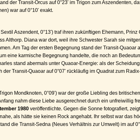
and der Transit-Orcus auf 0°23' im Trigon zum Aszendenten, d
en) war auf 0°10' exakt.
extil Aszendent, 0°13') traf ihren zukünftigen Ehemann, Prinz 
ss Althorp. Diana war dort, weil ihre Schwester Sarah sie mit
men. Am Tag der ersten Begegnung stand der Transit-Quaoar au
h um eine karmische Begegnung handelte, die noch an Bedeutu
arles stand abermals unter Quaoar-Energie: als der Scheidun
h der Transit-Quaoar auf 0°07' rückläufig im Quadrat zum Radix
rigon Mondknoten, 0°09') war der große Liebling des britischen
Anfang nahm diese Liebe ausgerechnet durch ein unfreiwillig fre
ptember 1980
veröffentlichte. Gegen die Sonne fotografiert, zeig
he, als hätte sie keinen Rock angehabt. Ihr selbst war das höc
stand die Transit-Sedna (Neues Verhältnis zur Umwelt) im auf 0