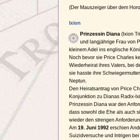
(Der Mauszeiger über dem Horos
Ixion
Prinzessin Diana
(Ixion Tr
und langjährige Frau von Pr
kleinem Adel ins englische Kön
Noch bevor sie Price Charles ken
Wiederheirat ihres Vaters, bei 
sie hasste ihre Schwiegermutter
Neptun.
Den Heiratsantrag von Price Cha
Konjunktion zu Dianas Radix-Ixio
Prinzessin Diana war den Anfo
dass sowohl die Ehe als auch si
wieder den strengen Anforderu
Am
19. Juni 1992
erschien Andr
Suizidversuche und Intrigen bei 