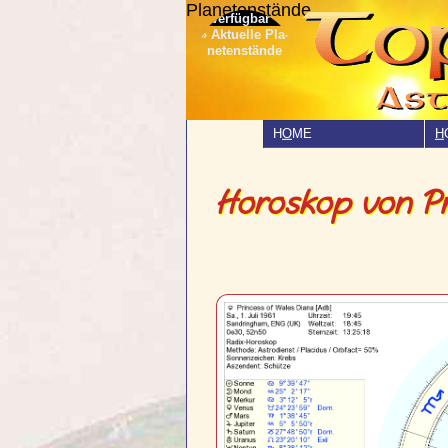
Planetenstände
» Aktuelle Pla­
netenstände
H
O
ME
H
Horoskop von Pr