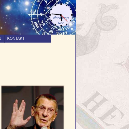
N
K
ONTAKT