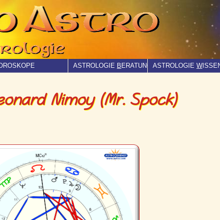
OROSKOPE
ASTROLOGIE
B
ERATUNG
ASTROLOGIE
W
ISSE
eonard Nimoy (Mr. Spock)