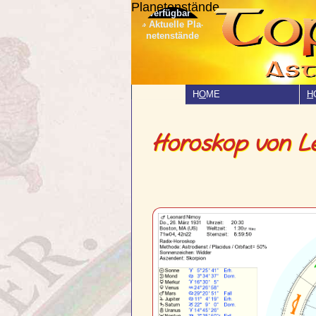
Planetenstände
» Aktuelle Pla­
netenstände
H
O
ME
H
Horoskop von L