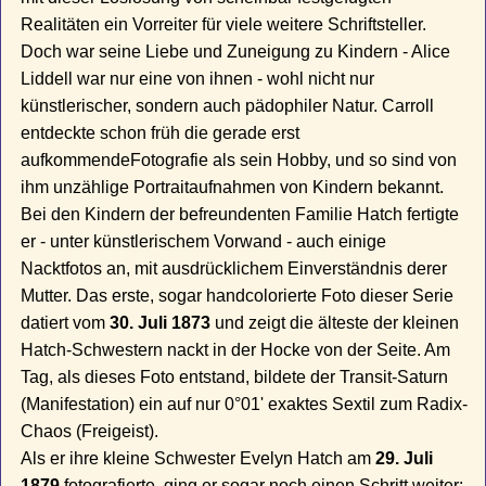
Realitäten ein Vorreiter für viele weitere Schriftsteller.
Doch war seine Liebe und Zuneigung zu Kindern - Alice
Liddell war nur eine von ihnen - wohl nicht nur
künstlerischer, sondern auch pädophiler Natur. Carroll
entdeckte schon früh die gerade erst
aufkommendeFotografie als sein Hobby, und so sind von
ihm unzählige Portraitaufnahmen von Kindern bekannt.
Bei den Kindern der befreundenten Familie Hatch fertigte
er - unter künstlerischem Vorwand - auch einige
Nacktfotos an, mit ausdrücklichem Einverständnis derer
Mutter. Das erste, sogar handcolorierte Foto dieser Serie
datiert vom
30. Juli 1873
und zeigt die älteste der kleinen
Hatch-Schwestern nackt in der Hocke von der Seite. Am
Tag, als dieses Foto entstand, bildete der Transit-Saturn
(Manifestation) ein auf nur 0°01' exaktes Sextil zum Radix-
Chaos (Freigeist).
Als er ihre kleine Schwester Evelyn Hatch am
29. Juli
1879
fotografierte, ging er sogar noch einen Schritt weiter: