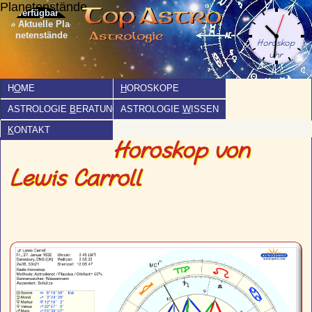
Planetenstände
» Aktuelle Pla­
netenstände
H
O
ME
H
OROSKOPE
ASTROLOGIE
B
ERATUNG
ASTROLOGIE
W
ISSEN
K
ONTAKT
Horoskop von
Lewis Carroll