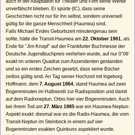
auch in der Adaptation für Theater und Film seine Werke
unverfälscht blieben. Er spürte (IC), dass seine
Geschichten nicht nur für ihn selbst, sondern universell
gültig für die ganze Menschheit (Haumea) sind.
Falls Michael Endes Geburtszeit minutengenau sein
sollte, hätte die Transit-Haumea am
22. Oktober 1961
, als
Ende für "Jim Knopf" auf der Frankfurter Buchmesse der
Deutsche Jugendbuchpreis verliehen wurde, auf nur 0°06'
exakt im unteren Quadrat zum Aszendenten gestanden
und so ein erstes Zeichen gesetzt, dass seine Bücher
zeitlos gültig sind. An Tag seiner Hochzeit mit Ingeborg
Hoffmann, dem
7. August 1964
, stand Haumea auf zwei
Bogenminuten im Halbsextil zur Radixposition und damit
auf dem Radixneptun, Orbis hier vier Bogenminuten. Auch
bei ihrem Tod am
27. März 1985
war ein Haumea-Neptun-
Aspekt exakt: diesmal war es die Radix-Haumea, die vom
Transit-Neptun im Steinbock in einem auf vier
Bogenminuten exakten Quinkunx aspektiert wurde.