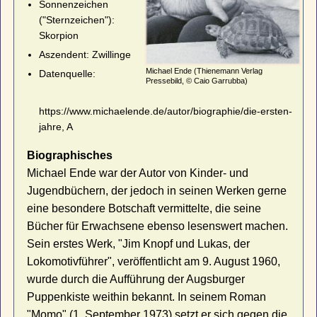
Sonnenzeichen
("Sternzeichen"):
Skorpion
Aszendent: Zwillinge
Michael Ende (Thienemann Verlag
Datenquelle:
Pressebild, © Caio Garrubba)
https://www.michaelende.de/autor/biographie/die-ersten-
jahre, A
Biographisches
Michael Ende war der Autor von Kinder- und
Jugendbüchern, der jedoch in seinen Werken gerne
eine besondere Botschaft vermittelte, die seine
Bücher für Erwachsene ebenso lesenswert machen.
Sein erstes Werk, "Jim Knopf und Lukas, der
Lokomotivführer", veröffentlicht am 9. August 1960,
wurde durch die Aufführung der Augsburger
Puppenkiste weithin bekannt. In seinem Roman
"Momo" (1. September 1973) setzt er sich gegen die