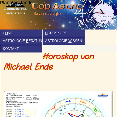
Planetenstände
» Aktuelle Pla­
netenstände
H
O
ME
H
OROSKOPE
ASTROLOGIE
B
ERATUNG
ASTROLOGIE
W
ISSEN
K
ONTAKT
Horoskop von
Michael Ende