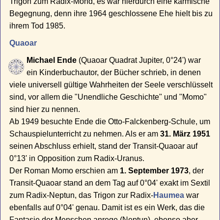
Trigon zum Radix-Mond, es war hierdurch eine karmische
Begegnung, denn ihre 1964 geschlossene Ehe hielt bis zu
ihrem Tod 1985.
Quaoar
Michael Ende
(Quaoar Quadrat Jupiter, 0°24') war
ein Kinderbuchautor, der Bücher schrieb, in denen
viele universell gültige Wahrheiten der Seele verschlüsselt
sind, vor allem die "Unendliche Geschichte" und "Momo"
sind hier zu nennen.
Ab 1949 besuchte Ende die Otto-Falckenberg-Schule, um
Schauspielunterricht zu nehmen. Als er am
31. März 1951
seinen Abschluss erhielt, stand der Transit-Quaoar auf
0°13' in Opposition zum Radix-Uranus.
Der Roman Momo erschien am
1. September 1973
, der
Transit-Quaoar stand an dem Tag auf 0°04' exakt im Sextil
zum Radix-Neptun, das Trigon zur Radix-
Haumea
war
ebenfalls auf 0°04' genau. Damit ist es ein Werk, das die
Fantasie der Menschen anrege (Neptun), ebenso aber