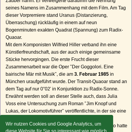
Zauber nahm. Er verweigerte daraufhin die Nennung
seines Namens im Zusammenhang mit dem Film. Am Tag
dieser Vorpremiere stand Uranus (Distanzierung,
Überraschung) rückläufig in einem auf neun
Bogenminuten exakten Quadrat (Spannung) zum Radix-
Quaoar.
Mit dem Komponisten Wilfried Hiller verband ihn eine
Künstlerfreundschaft, aus der auch einige gemeinsame
Stücke hervorgingen. Die erste Frucht dieser
Zusammenarbeit war die Oper "Der Goggolori. Eine
bairische Mär mit Musik", die am
3. Februar 1985
in
München uraufgeführt wurde. Der Transit-Quaoar stand an
dem Tag auf nur 0°02' in Konjunktion zu Radix-Sonne.
Erwähnt werden soll an dieser Stelle auch, dass Julia
Voss eine Untersuchung zum Roman "Jim Knopf und
Lukas, der Lokomotivführer" veröffentlichte, in der sie eine
deutliche Nähe der Inhalte des Romans zu Darwins
Wir nutzen Cookies und Google Analytics, um
Evolutionstheorie nachweisen konnte. Darwins Pluto hatte
diese Website für Sie so interessant wie möglich