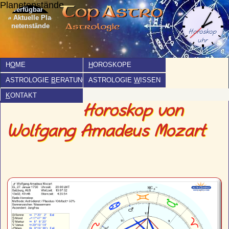
Planetenstände
» Aktuelle Pla­
netenstände
H
O
ME
H
OROSKOPE
ASTROLOGIE
B
ERATUNG
ASTROLOGIE
W
ISSEN
K
ONTAKT
Horoskop von
Wolfgang Amadeus Mozart