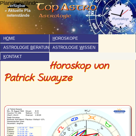
Planetenstände
» Aktuelle Pla­
netenstände
H
O
ME
H
OROSKOPE
ASTROLOGIE
B
ERATUNG
ASTROLOGIE
W
ISSEN
K
ONTAKT
Horoskop von
Patrick Swayze