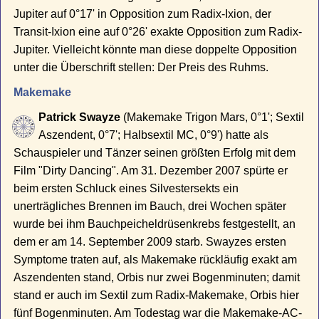
Jupiter auf 0°17' in Opposition zum Radix-Ixion, der
Transit-Ixion eine auf 0°26' exakte Opposition zum Radix-
Jupiter. Vielleicht könnte man diese doppelte Opposition
unter die Überschrift stellen: Der Preis des Ruhms.
Makemake
Patrick Swayze
(Makemake Trigon Mars, 0°1'; Sextil
Aszendent, 0°7'; Halbsextil MC, 0°9') hatte als
Schauspieler und Tänzer seinen größten Erfolg mit dem
Film "Dirty Dancing". Am 31. Dezember 2007 spürte er
beim ersten Schluck eines Silvestersekts ein
unerträgliches Brennen im Bauch, drei Wochen später
wurde bei ihm Bauchpeicheldrüsenkrebs festgestellt, an
dem er am 14. September 2009 starb. Swayzes ersten
Symptome traten auf, als Makemake rückläufig exakt am
Aszendenten stand, Orbis nur zwei Bogenminuten; damit
stand er auch im Sextil zum Radix-Makemake, Orbis hier
fünf Bogenminuten. Am Todestag war die Makemake-AC-