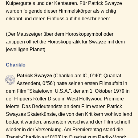
Kuipergürtels und der Kentauren. Für Patrick Swayze
wurden folgende dieser Himmelskörper als wichtig
erkannt und deren Einfluss auf ihn beschrieben:
(Der Mauszeiger über dem Horoskopsymbol oder
antippen öffnet die Horoskopgrafik für Swayze mit dem
jeweiligen Planet)
Chariklo
Patrick Swayze
(Chariklo am IC, 0°40'; Quadrat
Aszendent, 0°56') hatte seinen ersten Filmauftritt in
dem Film "Skatetown, U.S.A.", der am 1. Oktober 1979 in
der Flippers Roller Disco in West Hollywood Premiere
feierte. Das Bedeutendste an dem Film waren Patrick
Swayzes Skaterkünste, die von den Kritikern wohlwollend
bedacht wurden, ansonsten verschwand der Film schnell
wieder in der Versenkung. Am Premierentag stand die
Transit-Chariklo auf 0°03' im Quadrat zum Radix-Mond: