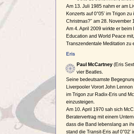
Am 13. Juli 1985 nahm er am Liv
Konzerts auf 0°05' im Trigon zu
Christmas?" am 28. November 198
Am 4. April 2009 wirkte er bei
Education and World Peace mit, 
Transzendentale Meditation zu e
Eris
Paul McCartney
(Eris Sext
vier Beatles.
Seine bedeutsamste Begegnung h
Liverpooler Vorort John Lennon
im Trigon zur Radix-Eris und M
einzusteigen.
Am 10. April 1970 sah sich McC
Beratervertrag mit einem Untern
dass die Band lebenslang an ih
stand die Transit-Eris auf 0°02'