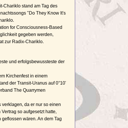
sit-Chariklo stand am Tag des
ihnachtssongs "Do They Know It's
ariklo.
dation for Consciousness-Based
öglichkeit gegeben werden,
at zur Radix-Chariklo.
rteste und erfolgsbewussteste der
em Kirchenfest in einem
and der Transit-Uranus auf 0°10'
ülerband The Quarrymen
verklagen, da er nur so einen
Vertrag so aufgesetzt hatte,
n geflossen wären. An dem Tag