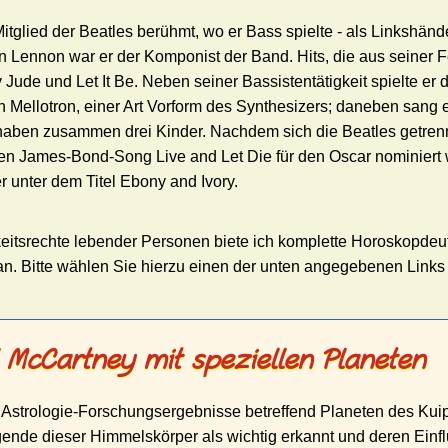
tglied der Beatles berühmt, wo er Bass spielte - als Linkshände
 Lennon war er der Komponist der Band. Hits, die aus seiner F
Jude und Let It Be. Neben seiner Bassistentätigkeit spielte er d
in Mellotron, einer Art Vorform des Synthesizers; daneben sang 
e haben zusammen drei Kinder. Nachdem sich die Beatles getrenn
 den James-Bond-Song Live and Let Die für den Oscar nominier
r unter dem Titel Ebony and Ivory.
eitsrechte lebender Personen biete ich komplette Horoskopdeu
 an. Bitte wählen Sie hierzu einen der unten angegebenen Link
 McCartney mit speziellen Planeten
 Astrologie-Forschungsergebnisse betreffend Planeten des Kuip
ende dieser Himmelskörper als wichtig erkannt und deren Einfl