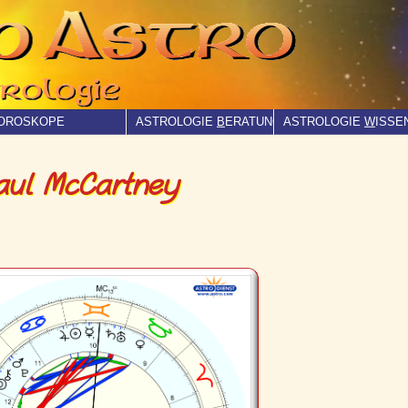
OROSKOPE
ASTROLOGIE
B
ERATUNG
ASTROLOGIE
W
ISSE
aul McCartney