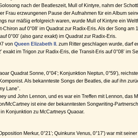
Solosong nach der Beatleszeit, Mull of Kintyre, nahm der Schot
ner Frau erzwungenen Pause der Aufnahmen für ein Album sei
s nur mäßig erfolgreich waren, wurde Mull of Kintyre ein Wel
it-Chiron auf 0°08' im Quadrat zur Radix-Eris. Als der Song am 
 auf 0°00' (also ganz exakt) im Quadrat zur Radix-Eris.
97 von
Queen Elizabeth II.
zum Ritter geschlagen wurde, darf er 
 exakt im Trigon zur Radix-Eris, die Transit-Eris auf 0°08' im S
oar Quadrat Sonne, 0°04'; Konjunktion Neptun, 0°59'), reichste
Komponist. Als bekannteste Songs der Beatles, die auf ihn zurü
nny Lane".
y und John Lennon, und es war ein Treffen mit Lennon, das M
n/McCartney ist eine der bekanntesten Songwriting-Partnersc
t in Konjunktion zu McCartneys Quaoar.
pposition Merkur, 0°21'; Quinkunx Venus, 0°17') war mit seiner