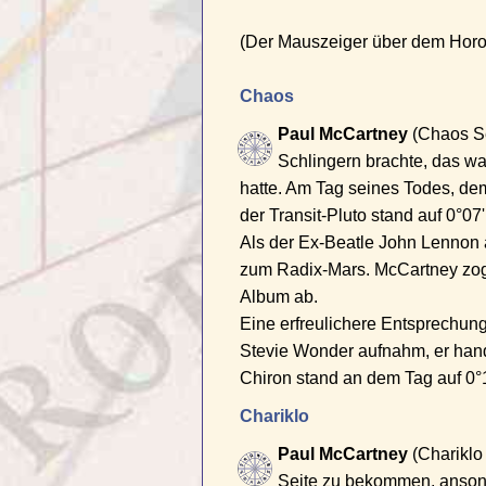
(Der Mauszeiger über dem Horos
Chaos
Paul McCartney
(Chaos Se
Schlingern brachte, das wa
hatte. Am Tag seines Todes, dem
der Transit-Pluto stand auf 0°0
Als der Ex-Beatle John Lennon 
zum Radix-Mars. McCartney zog s
Album ab.
Eine erfreulichere Entsprechung
Stevie Wonder aufnahm, er hand
Chiron stand an dem Tag auf 0°
Chariklo
Paul McCartney
(Chariklo 
Seite zu bekommen, ansonst