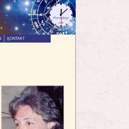
N
K
ONTAKT