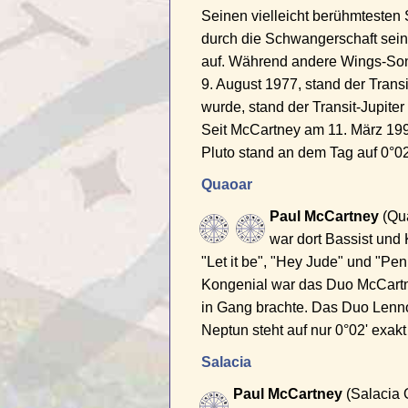
Seinen vielleicht berühmtesten 
durch die Schwangerschaft sei
auf. Während andere Wings-Song
9. August 1977, stand der Trans
wurde, stand der Transit-Jupiter
Seit McCartney am 11. März 19
Pluto stand an dem Tag auf 0°02'
Quaoar
Paul McCartney
(Qua
war dort Bassist und 
"Let it be", "Hey Jude" und "Pe
Kongenial war das Duo McCartne
in Gang brachte. Das Duo Lenno
Neptun steht auf nur 0°02' exak
Salacia
Paul McCartney
(Salacia O