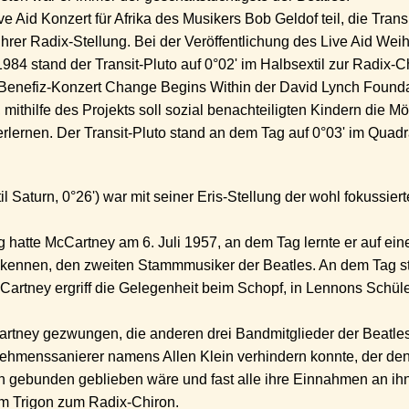
e Aid Konzert für Afrika des Musikers Bob Geldof teil, die Tran
 ihrer Radix-Stellung. Bei der Veröffentlichung des Live Aid We
4 stand der Transit-Pluto auf 0°02' im Halbsextil zur Radix-Ch
m Benefiz-Konzert Change Begins Within der David Lynch Foun
mithilfe des Projekts soll sozial benachteiligten Kindern die M
rlernen. Der Transit-Pluto stand an dem Tag auf 0°03' im Quadr
il Saturn, 0°26') war mit seiner Eris-Stellung der wohl fokussie
atte McCartney am 6. Juli 1957, an dem Tag lernte er auf ein
 kennen, den zweiten Stammmusiker der Beatles. An dem Tag st
cCartney ergriff die Gelegenheit beim Schopf, in Lennons Sch
artney gezwungen, die anderen drei Bandmitglieder der Beatles 
ehmenssanierer namens Allen Klein verhindern konnte, der den 
n gebunden geblieben wäre und fast alle ihre Einnahmen an ih
 im Trigon zum Radix-Chiron.