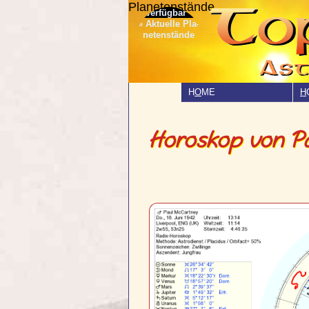
Planetenstände
» Aktuelle Pla­
netenstände
H
O
ME
H
Horoskop von P