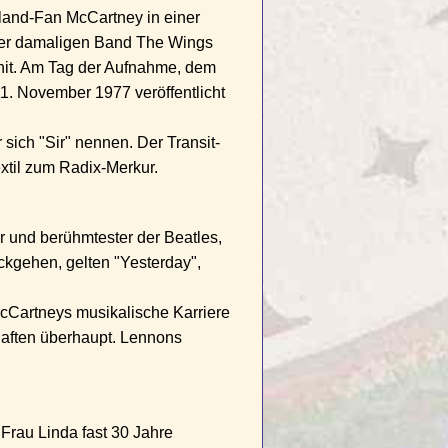
tland-Fan McCartney in einer
ner damaligen Band The Wings
thit. Am Tag der Aufnahme, dem
11. November 1977 veröffentlicht
sich "Sir" nennen. Der Transit-
extil zum Radix-Merkur.
r und berühmtester der Beatles,
ckgehen, gelten "Yesterday",
cCartneys musikalische Karriere
haften überhaupt. Lennons
 Frau Linda fast 30 Jahre