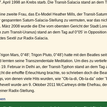
7. April 1998 an Krebs starb. Die Transit-Salacia stand an dem 
ine zweite Frau, das Ex-Model Heather Mills, der Transit-Saturn
r gespannten Saturn-Salacia-Stellung zu vermuten, war das nic
. März 2008 wurde die Ehe vom obersten Gericht der Stadt Lond
on zum Transit-Uranus) stand an dem Tag auf 0°05' in Opposition
ktes Sextil zur Radix-Salacia.
igon Mars, 0°48'; Trigon Pluto, 0°48') hatte mit den Beatles s
lernten seine Transzendentale Meditation. Um dies zu vertiefen
9. Februar in Delhi an, der Transit-Typhon stand an dem Tag au
t die erhoffte Erleuchtung brachte, so schrieben doch die Beat
 von denen viele Hits wurden, wie "Ob-la-di, Ob-la-da" oder "B
evell wurde am 9. Oktober 2011 McCartneys dritte Ehefrau, de
einer Radix-Stellung.
pen