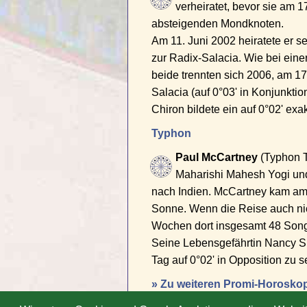
verheiratet, bevor sie am 1
absteigenden Mondknoten.
Am 11. Juni 2002 heiratete er se
zur Radix-Salacia. Wie bei eine
beide trennten sich 2006, am 17
Salacia (auf 0°03' in Konjunkti
Chiron bildete ein auf 0°02' exa
Typhon
Paul McCartney
(Typhon Tr
Maharishi Mahesh Yogi und 
nach Indien. McCartney kam am 1
Sonne. Wenn die Reise auch nich
Wochen dort insgesamt 48 Songs,
Seine Lebensgefährtin Nancy Sh
Tag auf 0°02' in Opposition zu s
» Zu weiteren Promi-Horosko