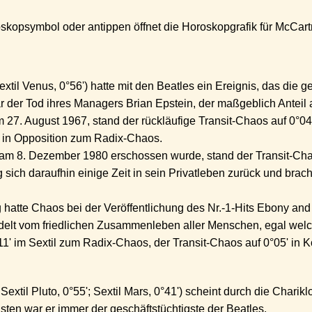
kopsymbol oder antippen öffnet die Horoskopgrafik für McCart
xtil Venus, 0°56') hatte mit den Beatles ein Ereignis, das die
r der Tod ihres Managers Brian Epstein, der maßgeblich Anteil 
 27. August 1967, stand der rückläufige Transit-Chaos auf 0°04
7' in Opposition zum Radix-Chaos.
am 8. Dezember 1980 erschossen wurde, stand der Transit-Chao
ich daraufhin einige Zeit in sein Privatleben zurück und brac
 hatte Chaos bei der Veröffentlichung des Nr.-1-Hits Ebony and
elt vom friedlichen Zusammenleben aller Menschen, egal welch
11' im Sextil zum Radix-Chaos, der Transit-Chaos auf 0°05' in 
Sextil Pluto, 0°55'; Sextil Mars, 0°41') scheint durch die Charik
en war er immer der geschäftstüchtigste der Beatles.