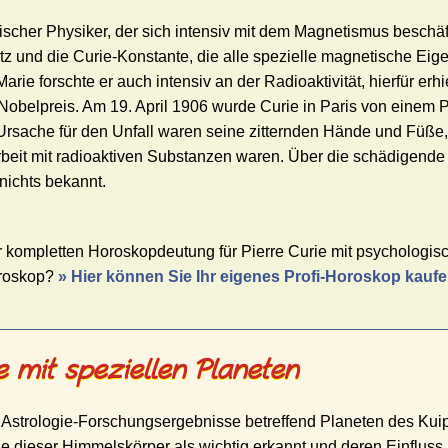
ischer Physiker, der sich intensiv mit dem Magnetismus beschäft
z und die Curie-Konstante, die alle spezielle magnetische Eig
rie forschte er auch intensiv an der Radioaktivität, hierfür er
Nobelpreis. Am 19. April 1906 wurde Curie in Paris von einem 
Ursache für den Unfall waren seine zitternden Hände und Füße,
beit mit radioaktiven Substanzen waren. Über die schädigende
nichts bekannt.
r kompletten Horoskopdeutung für Pierre Curie mit psychologisch
oroskop?
» Hier können Sie Ihr eigenes Profi-Horoskop kauf
 mit speziellen Planeten
 Astrologie-Forschungsergebnisse betreffend Planeten des Kuip
e dieser Himmelskörper als wichtig erkannt und deren Einfluss 