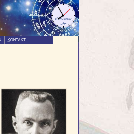
N
K
ONTAKT