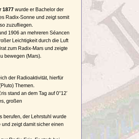
r 1877
wurde er Bachelor der
ies Radix-Sonne und zeigt somit
 so zuzufliegen.
5 und 1906 an mehreren Séancen
roßer Leichtigkeit durch die Luft
drat zum Radix-Mars und zeigte
 zu bewegen (Mars).
ch der Radioaktivität, hierfür
 (Pluto) Themen.
Eris stand an dem Tag auf 0°12'
es, großen
s berufen, der Lehrstuhl wurde
 und zeigt damit sicher einen