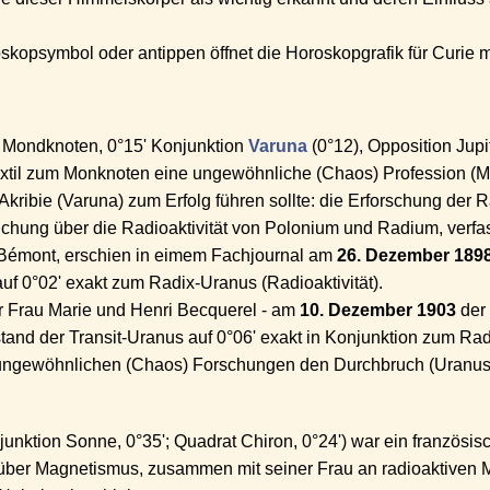
kopsymbol oder antippen öffnet die Horoskopgrafik für Curie m
 Mondknoten, 0°15' Konjunktion
Varuna
(0°12), Opposition Jupi
til zum Monknoten eine ungewöhnliche (Chaos) Profession (
Akribie (Varuna) zum Erfolg führen sollte: die Erforschung der Ra
ichung über die Radioaktivität von Polonium und Radium, verfas
 Bémont, erschien in eimem Fachjournal am
26. Dezember 189
uf 0°02' exakt zum Radix-Uranus (Radioaktivität).
r Frau Marie und Henri Becquerel - am
10. Dezember 1903
der 
tand der Transit-Uranus auf 0°06' exakt in Konjunktion zum Ra
-ungewöhnlichen (Chaos) Forschungen den Durchbruch (Uranus)
unktion Sonne, 0°35'; Quadrat Chiron, 0°24') war ein französis
ber Magnetismus, zusammen mit seiner Frau an radioaktiven Ma