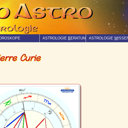
OROSKOPE
ASTROLOGIE
B
ERATUNG
ASTROLOGIE
W
ISSE
erre Curie