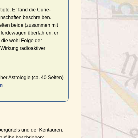
igte. Er fand die Curie-
enschaften beschreiben.
hielten beide (zusammen mit
Pferdewagen überfahren, er
 die wohl Folge der
 Wirkung radioaktiver
er Astrologie (ca. 40 Seiten)
en
ergürtels und der Kentauren.
auf ihn beschrieben: