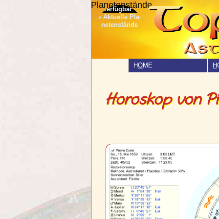
Planetenstände
» Aktuelle Pla­
netenstände
H
O
ME
H
Horoskop von Pi