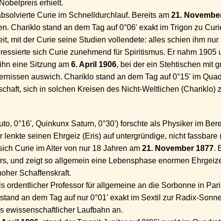
Nobelpreis erhielt.
absolvierte Curie im Schnelldurchlauf. Bereits am
21. Novembe
ren. Chariklo stand an dem Tag auf 0°06' exakt im Trigon zu Cur
it, mit der Curie seine Studien vollendete: alles schien ihm nur
ressierte sich Curie zunehmend für Spiritismus. Er nahm 190
 ihn eine Sitzung am
6. April 1906
, bei der ein Stehtischen mit g
rnissen auswich. Chariklo stand an dem Tag auf 0°15' im Qua
schaft, sich in solchen Kreisen des Nicht-Weltlichen (Chariklo)
uto, 0°16', Quinkunx Saturn, 0°30') forschte als Physiker im Berei
er lenkte seinen Ehrgeiz (Eris) auf untergründige, nicht fassbare
sich Curie im Alter von nur 18 Jahren am
21. November 1877
. 
rs, und zeigt so allgemein eine Lebensphase enormen Ehrgeiz
her Schaffenskraft.
s ordentlicher Professor für allgemeine an die Sorbonne in Pari
 stand an dem Tag auf nur 0°01' exakt im Sextil zur Radix-Sonne
 ewissenschaftlicher Laufbahn an.