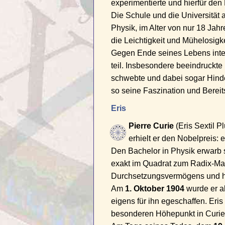
experimentierte und hierfür den 
Die Schule und die Universität 
Physik, im Alter von nur 18 Jah
die Leichtigkeit und Mühelosigke
Gegen Ende seines Lebens inte
teil. Insbesondere beeindruckte
schwebte und dabei sogar Hinde
so seine Faszination und Bereit
Eris
Pierre Curie
(Eris Sextil Pl
erhielt er den Nobelpreis: 
Den Bachelor in Physik erwarb 
exakt im Quadrat zum Radix-Ma
Durchsetzungsvermögens und ho
Am
1. Oktober 1904
wurde er al
eigens für ihn egeschaffen. Eris
besonderen Höhepunkt in Curies