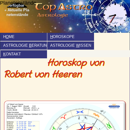
Planetenstände
» Aktuelle Pla­
netenstände
H
O
ME
H
OROSKOPE
ASTROLOGIE
B
ERATUNG
ASTROLOGIE
W
ISSEN
K
ONTAKT
Horoskop von
Robert von Heeren