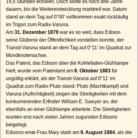
14,5 Stunden erzielen. Doch sollte es noch drei Jahre
dauern, bis die Weitereintwicklung marktreif war. Saturn
stand an dem Tag auf 0°00' vollkommen exakt rückläufig
im Trigon zum Radix-Varuna.
Am
31. Dezember 1879
war es so weit, dass Edison
seine Glübirne der Öffentlichkeit vorstellen konnte, der
Transit-Varuna stand an dem Tag auf 0°11' im Quadrat zur
Mondknotenachse.
Das Patent, das Edison über die Kohlefaden-Glühlampe
hielt, wurde vom Patentamt am
8. Oktober 1883
für
ungültig erklärt, als der Transit-Varuna auf 0°11' im
Quadrat zum Radix-Pluto stand: Pluto (Machtkampf) und
Varuna (Aufrichtigkeit) zeigen die Streitigkeiten mit dem
konkurrierenden Erfinder William E. Sawyer an, der
ebenfalls an einer Glühlampe arbeitete. Die Streitigkeiten
wurden erst nach vielen Jahren zugunsten Edisons
beigelegt.
Edisons erste Frau Mary starb am
9. August 1884
, als die