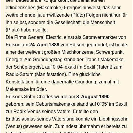
sehr bedeutende Konjunktion, die damit auf ein
erfinderisches (Makemake) Ereignis hinweist, das sehr
weitreichende, ja umwälzende (Pluto) Folgen nicht nur für
ihn selbst, sondern die Gesellschaft, die Menschheit
(Pluto) haben sollte.
Die Firma General Electric, einst als Stromvermarkter von
Edison am
24. April 1889
von Edison gegründet, ist heute
einer der weltweit größten Mischkonzerne, Schwerpunkt
Energie. Am Gründungstag stand der Transit-Makemake,
der Schöpfergeist, auf 0°04' exakt im Sextil (Talent) zum
Radix-Saturn (Manifestation). Eine glückliche
Konstellation für eine dauerhafte Gründung, zumal mit
Makemake im Stier.
Edisons Sohn Charles wurde am
3. August 1890
geboren, sein Geburtsmakemake stand auf 0°05' im Sextil
zur Radix-Venus seines Vaters. Er teilte den
Enthusiasmus seines Vaters und könnte ein Lieblingssohn
(Venus) gewesen sein. Zumindest übernahm er bereits zu