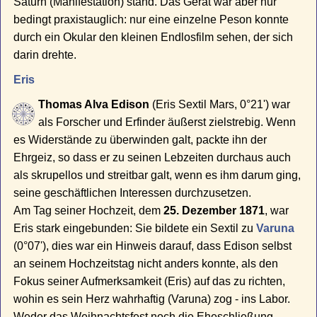
Saturn (Manifestation) stand. Das Gerät war aber nur
bedingt praxistauglich: nur eine einzelne Peson konnte
durch ein Okular den kleinen Endlosfilm sehen, der sich
darin drehte.
Eris
Thomas Alva Edison
(Eris Sextil Mars, 0°21') war
als Forscher und Erfinder äußerst zielstrebig. Wenn
es Widerstände zu überwinden galt, packte ihn der
Ehrgeiz, so dass er zu seinen Lebzeiten durchaus auch
als skrupellos und streitbar galt, wenn es ihm darum ging,
seine geschäftlichen Interessen durchzusetzen.
Am Tag seiner Hochzeit, dem
25. Dezember 1871
, war
Eris stark eingebunden: Sie bildete ein Sextil zu
Varuna
(0°07'), dies war ein Hinweis darauf, dass Edison selbst
an seinem Hochzeitstag nicht anders konnte, als den
Fokus seiner Aufmerksamkeit (Eris) auf das zu richten,
wohin es sein Herz wahrhaftig (Varuna) zog - ins Labor.
Weder das Weihnachtsfest noch die Eheschließung