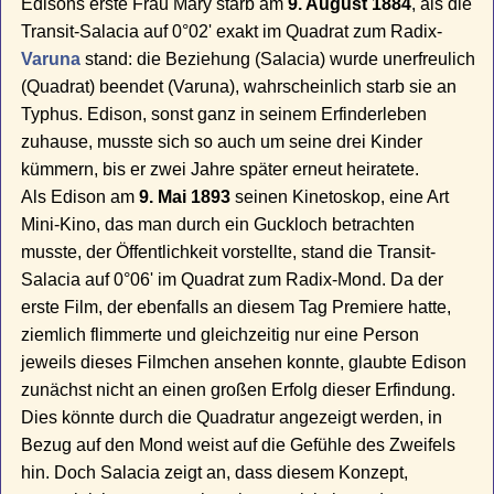
Edisons erste Frau Mary starb am
9. August 1884
, als die
Transit-Salacia auf 0°02' exakt im Quadrat zum Radix-
Varuna
stand: die Beziehung (Salacia) wurde unerfreulich
(Quadrat) beendet (Varuna), wahrscheinlich starb sie an
Typhus. Edison, sonst ganz in seinem Erfinderleben
zuhause, musste sich so auch um seine drei Kinder
kümmern, bis er zwei Jahre später erneut heiratete.
Als Edison am
9. Mai 1893
seinen Kinetoskop, eine Art
Mini-Kino, das man durch ein Guckloch betrachten
musste, der Öffentlichkeit vorstellte, stand die Transit-
Salacia auf 0°06' im Quadrat zum Radix-Mond. Da der
erste Film, der ebenfalls an diesem Tag Premiere hatte,
ziemlich flimmerte und gleichzeitig nur eine Person
jeweils dieses Filmchen ansehen konnte, glaubte Edison
zunächst nicht an einen großen Erfolg dieser Erfindung.
Dies könnte durch die Quadratur angezeigt werden, in
Bezug auf den Mond weist auf die Gefühle des Zweifels
hin. Doch Salacia zeigt an, dass diesem Konzept,