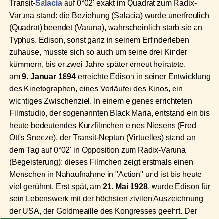
Transit-
Salacia
auf 0°02' exakt im Quadrat zum Radix-
Varuna stand: die Beziehung (Salacia) wurde unerfreulich
(Quadrat) beendet (Varuna), wahrscheinlich starb sie an
Typhus. Edison, sonst ganz in seinem Erfinderleben
zuhause, musste sich so auch um seine drei Kinder
kümmern, bis er zwei Jahre später erneut heiratete.
am
9. Januar 1894
erreichte Edison in seiner Entwicklung
des Kinetographen, eines Vorläufer des Kinos, ein
wichtiges Zwischenziel. In einem eigenes errichteten
Filmstudio, der sogenannten Black Maria, entstand ein bis
heute bedeutendes Kurzfilmchen eines Niesens (Fred
Ott's Sneeze), der Transit-Neptun (Virtuelles) stand an
dem Tag auf 0°02' in Opposition zum Radix-Varuna
(Begeisterung): dieses Filmchen zeigt erstmals einen
Menschen in Nahaufnahme in "Action" und ist bis heute
viel gerühmt. Erst spät, am
21. Mai 1928
, wurde Edison für
sein Lebenswerk mit der höchsten zivilen Auszeichnung
der USA, der Goldmeaille des Kongresses geehrt. Der