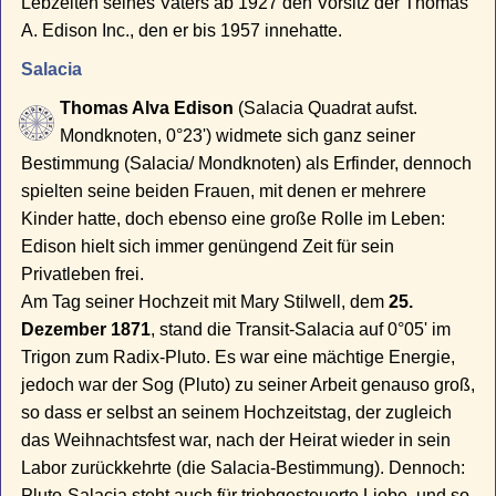
Lebzeiten seines Vaters ab 1927 den Vorsitz der Thomas
A. Edison Inc., den er bis 1957 innehatte.
Salacia
Thomas Alva Edison
(Salacia Quadrat aufst.
Mondknoten, 0°23') widmete sich ganz seiner
Bestimmung (Salacia/ Mondknoten) als Erfinder, dennoch
spielten seine beiden Frauen, mit denen er mehrere
Kinder hatte, doch ebenso eine große Rolle im Leben:
Edison hielt sich immer genüngend Zeit für sein
Privatleben frei.
Am Tag seiner Hochzeit mit Mary Stilwell, dem
25.
Dezember 1871
, stand die Transit-Salacia auf 0°05' im
Trigon zum Radix-Pluto. Es war eine mächtige Energie,
jedoch war der Sog (Pluto) zu seiner Arbeit genauso groß,
so dass er selbst an seinem Hochzeitstag, der zugleich
das Weihnachtsfest war, nach der Heirat wieder in sein
Labor zurückkehrte (die Salacia-Bestimmung). Dennoch:
Pluto-Salacia steht auch für triebgesteuerte Liebe, und so