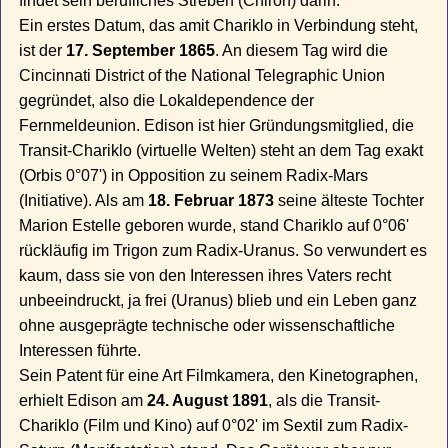
findet sein berufliches Streben (Chiron) darin.
Ein erstes Datum, das amit Chariklo in Verbindung steht,
ist der
17. September 1865
. An diesem Tag wird die
Cincinnati District of the National Telegraphic Union
gegründet, also die Lokaldependence der
Fernmeldeunion. Edison ist hier Gründungsmitglied, die
Transit-Chariklo (virtuelle Welten) steht an dem Tag exakt
(Orbis 0°07') in Opposition zu seinem Radix-Mars
(Initiative). Als am
18. Februar 1873
seine älteste Tochter
Marion Estelle geboren wurde, stand Chariklo auf 0°06'
rückläufig im Trigon zum Radix-Uranus. So verwundert es
kaum, dass sie von den Interessen ihres Vaters recht
unbeeindruckt, ja frei (Uranus) blieb und ein Leben ganz
ohne ausgeprägte technische oder wissenschaftliche
Interessen führte.
Sein Patent für eine Art Filmkamera, den Kinetographen,
erhielt Edison am
24. August 1891
, als die Transit-
Chariklo (Film und Kino) auf 0°02' im Sextil zum Radix-