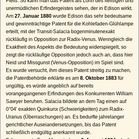
Fleiß. So kann man das Patent als Lohn des fleißigen und
unermüdlichen Erfindergeistes sehen, der in Edison wirkt.
Am
27. Januar 1880
wurde Edison das sehr bedeutsame
und gewinnträchtige Patent für die Kohlefaden-Glühlampe
erteilt, mit der Transit-Salacia bogenminutenexakt
rückläufig in Opposition zur Radix-Venus. Wenngleich die
Exaktheit des Aspekts die Bedeutung widerspiegelt, so
zeigt die rückläufige Opposition jedoch auch an, dass hier
Neid und Missgunst (Venus-Opposition) im Spiel sind.
Es wurde versucht, ihm dieses Patent streitig zu machen,
die Patentbehörde erklärte es am
8. Oktober 1883
für
ungültig, es würde angeblich auf bereits
vorangegangenen Erfindungen des Konkurrenten William
Sawyer beruhen. Salacia bildete an dem Tag einen auf
0°04' exakten Quinkunx (Schwierigkeiten) zum Radix-
Uranus (Überraschungen) an. Es bedurfte jahrelanger
gerichtlicher Auseiandersetzungen, bis das Patent
schließlich endgültig anerkannt wurde.