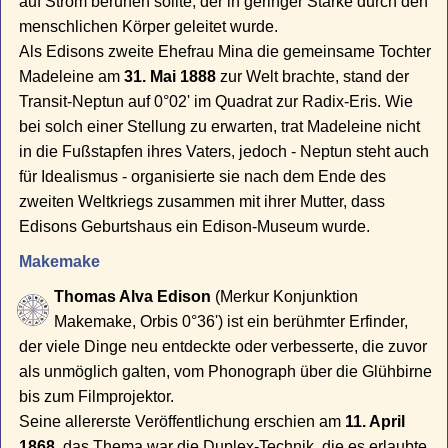
auf Strom beruhen sollte, der in geringer Stärke durch den
menschlichen Körper geleitet wurde.
Als Edisons zweite Ehefrau Mina die gemeinsame Tochter
Madeleine am
31. Mai 1888
zur Welt brachte, stand der
Transit-Neptun auf 0°02' im Quadrat zur Radix-Eris. Wie
bei solch einer Stellung zu erwarten, trat Madeleine nicht
in die Fußstapfen ihres Vaters, jedoch - Neptun steht auch
für Idealismus - organisierte sie nach dem Ende des
zweiten Weltkriegs zusammen mit ihrer Mutter, dass
Edisons Geburtshaus ein Edison-Museum wurde.
Makemake
Thomas Alva Edison
(Merkur Konjunktion
Makemake, Orbis 0°36') ist ein berühmter Erfinder,
der viele Dinge neu entdeckte oder verbesserte, die zuvor
als unmöglich galten, vom Phonograph über die Glühbirne
bis zum Filmprojektor.
Seine allererste Veröffentlichung erschien am
11. April
1868
, das Thema war die Duplex-Technik, die es erlaubte,