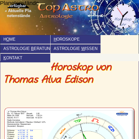
Planetenstände
» Aktuelle Pla­
netenstände
H
O
ME
H
OROSKOPE
ASTROLOGIE
B
ERATUNG
ASTROLOGIE
W
ISSEN
K
ONTAKT
Horoskop von
Thomas Alva Edison