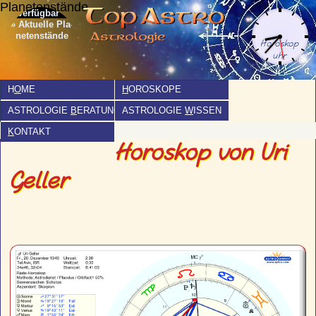
Planetenstände
» Aktuelle Pla­
netenstände
H
O
ME
H
OROSKOPE
ASTROLOGIE
B
ERATUNG
ASTROLOGIE
W
ISSEN
K
ONTAKT
Horoskop von Uri
Geller