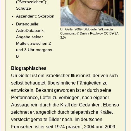
("Sternzeichen"):
Schütze
Aszendent: Skorpion
Datenquelle:
Uri Geller 2009 (Bildquelle: Wikimedia
AstroDatabank,
Commons, © Dmitry Rozhkov CC BY-SA
Angabe seiner
3.0)
Mutter: zwischen 2
und 3 Uhr morgens.
B
Biographisches
Uri Geller ist ein israelischer Illusionist, der von sich
selbst behauptet, übersinnliche Fähigkeiten zu
entwickeln. Bekannt geworden ist er durch seine
Performance, Löffel zu verbiegen, nach eigener
Aussage rein durch die Kraft der Gedanken. Ebenso
zeichnet er, angeblich durch telepathische Kräfte,
versteckt gemalte Bilder nach. Im deutschen
Fernsehen ist er seit 1974 präsent, 2004 und 2009