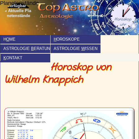
Planetenstände
» Aktuelle Pla­
netenstände
H
O
ME
H
OROSKOPE
ASTROLOGIE
B
ERATUNG
ASTROLOGIE
W
ISSEN
K
ONTAKT
Horoskop von
Wilhelm Knappich