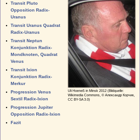
Transit Pluto
Opposition Radix-
Uranus
Transit Uranus Quadrat
Radix-Uranus
Transit Neptun
Konjunktion Radix-
Mondknoten, Quadrat
Venus
Transit Ixion
Konjunktion Radix-
Merkur
Uli Hoeneß in Minsk 2012 (Bildquelle:
Progression Venus
Wikimedia Commons, © Александр Корчик,
Sextil Radix-Ixion
CC BY-SA 3.0)
Progression Jupiter
Opposition Radix-Ixion
Fazit