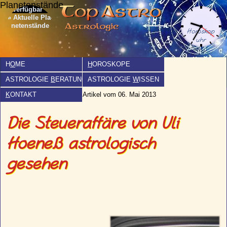
Planetenstände
» Aktuelle Pla­
netenstände
H
O
ME
H
OROSKOPE
ASTROLOGIE
B
ERATUNG
ASTROLOGIE
W
ISSEN
K
ONTAKT
Artikel vom 06. Mai 2013
Die Steueraffäre von Uli
Hoeneß astrologisch
gesehen