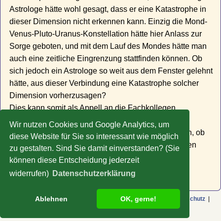
Astrologe hätte wohl gesagt, dass er eine Katastrophe in
dieser Dimension nicht erkennen kann. Einzig die Mond-
Venus-Pluto-Uranus-Konstellation hätte hier Anlass zur
Sorge geboten, und mit dem Lauf des Mondes hätte man
auch eine zeitliche Eingrenzung stattfinden können. Ob
sich jedoch ein Astrologe so weit aus dem Fenster gelehnt
hätte, aus dieser Verbindung eine Katastrophe solcher
Dimension vorherzusagen?
Dies kann somit als Appell an die Fachkollegen
verstanden werden, die "Neuen" stärker zu
Wir nutzen Cookies und Google Analytics, um
berücksichtigen, ebenso aber auch darauf zu achten, ob
diese Website für Sie so interessant wie möglich
Verbindungen, deren Höhepunkt bereits überschritten
zu gestalten. Sind Sie damit einverstanden? (Sie
scheint, durch neue Aspektierungen nochmals
können diese Entscheidung jederzeit
energetisiert werden.
widerrufen)
Datenschutzerklärung
Ablehnen
OK, gerne!
© Copyright 2009-2026 Rolf Liefeld |
Impressum
|
AGB
|
Datenschutz
|
Sitemap
|
bei Facebook
|
Schamane.Bayern