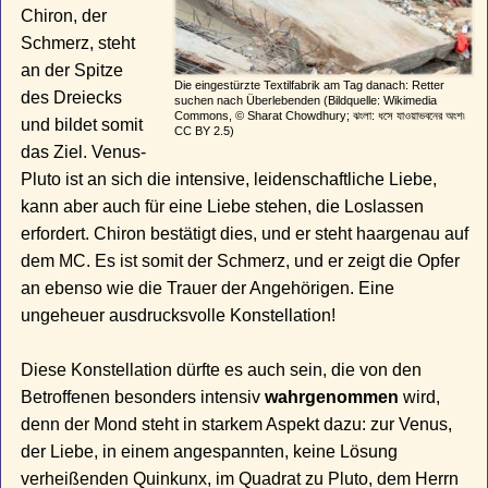
Chiron, der
Schmerz, steht
an der Spitze
Die eingestürzte Textilfabrik am Tag danach: Retter
des Dreiecks
suchen nach Überlebenden (Bildquelle: Wikimedia
Commons, © Sharat Chowdhury; ঝংলা: ধসে যাওয়াভবনের অংশ৷
und bildet somit
CC BY 2.5)
das Ziel. Venus-
Pluto ist an sich die intensive, leidenschaftliche Liebe,
kann aber auch für eine Liebe stehen, die Loslassen
erfordert. Chiron bestätigt dies, und er steht haargenau auf
dem MC. Es ist somit der Schmerz, und er zeigt die Opfer
an ebenso wie die Trauer der Angehörigen. Eine
ungeheuer ausdrucksvolle Konstellation!
Diese Konstellation dürfte es auch sein, die von den
Betroffenen besonders intensiv
wahrgenommen
wird,
denn der Mond steht in starkem Aspekt dazu: zur Venus,
der Liebe, in einem angespannten, keine Lösung
verheißenden Quinkunx, im Quadrat zu Pluto, dem Herrn