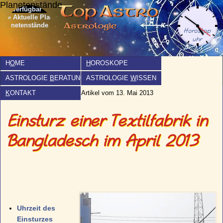
Planetenstände
» Aktuelle Pla­
netenstände
H
O
ME
H
OROSKOPE
ASTROLOGIE
B
ERATUNG
ASTROLOGIE
W
ISSEN
K
ONTAKT
Artikel vom 13. Mai 2013
Einsturz einer Textilfabrik in
Bangladesch im April 2013
Uhrzeit des
Einsturzes