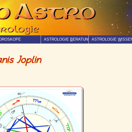
OROSKOPE
ASTROLOGIE
B
ERATUNG
ASTROLOGIE
W
ISSE
nis Joplin