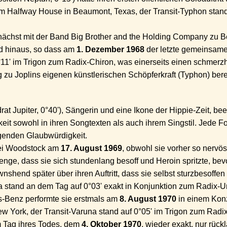
im Halfway House in Beaumont, Texas, der Transit-Typhon stan
nächst mit der Band Big Brother and the Holding Company zu 
nd hinaus, so dass am
1. Dezember 1968
der letzte gemeinsame A
1' im Trigon zum Radix-Chiron, was einerseits einen schmerzha
zu Joplins eigenen künstlerischen Schöpferkraft (Typhon) berei
at Jupiter, 0°40'), Sängerin und eine Ikone der Hippie-Zeit, be
gkeit sowohl in ihren Songtexten als auch ihrem Singstil. Jede F
igenden Glaubwürdigkeit.
 bei Woodstock am
17. August 1969
, obwohl sie vorher so nervö
, dass sie sich stundenlang besoff und Heroin spritzte, bevor
shend später über ihren Auftritt, dass sie selbst sturzbesoffe
a stand an dem Tag auf 0°03' exakt in Konjunktion zum Radix-U
s-Benz performte sie erstmals am
8. August 1970
in einem Konz
ew York, der Transit-Varuna stand auf 0°05' im Trigon zum Radi
m Tag ihres Todes, dem
4. Oktober 1970
, wieder exakt, nur rück