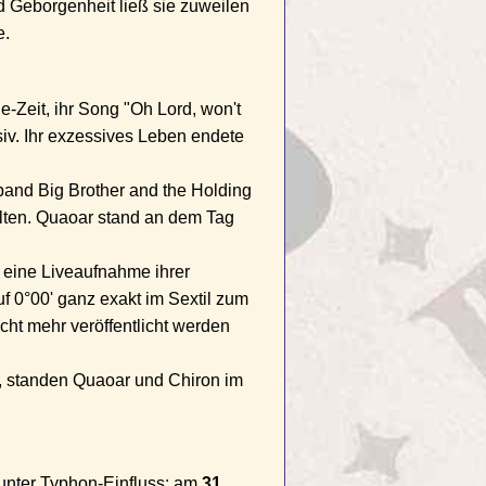
 Geborgenheit ließ sie zuweilen
e.
-Zeit, ihr Song "Oh Lord, won't
siv. Ihr exzessives Leben endete
and Big Brother and the Holding
alten. Quaoar stand an dem Tag
eine Liveaufnahme ihrer
uf 0°00' ganz exakt im Sextil zum
ht mehr veröffentlicht werden
 standen Quaoar und Chiron im
t unter Typhon-Einfluss: am
31.