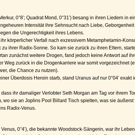
Merkur, 0°8'; Quadrat Mond, 0°31') besang in ihren Liedern in e
ungeheuren Intensität ihre Sehnsucht nach Liebe, Geborgenhei
gegen die Ungerechtigkeit ihres Lebens.
 ihr körperlicher Verfall nach exzessivem Metamphetamin-Konsu
zu ihrer Radix-Sonne. So kam sie zurück zu ihren Eltern, starte
tan zunächst weitere Drogen, fand jedoch keine Antwort auf ihr
er Weg zurück in die Drogenkarriere war somit vorgezeichnet (
hwer, die Chance zu nutzen).
iner Überdosis Heroin starb, stand Uranus auf nur 0°04' exakt i
 dass ihr damaliger Verlobter Seth Morgan am Tag vor ihrem To
 sie an Joplins Pool Billard Tisch spielten, was sie äußerst 
lins Radix-Venus.
 Venus, 0°4'), die bekannte Woodstock-Sängerin, war ihr Leben