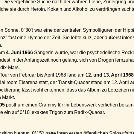
. Die vergebliche Suche nach der wahren Liebe, Zuneigung und
lche sie durch Heroin, Kokain und Alkohol zu verdrängen sucht
n Sonne, 0°30') war eine der zentralen Symbolfiguren der Hippie
" fast eine Hymne der Zeit. Sie lebte kurz, aber äußerst inten
.
 am
4. Juni 1966
Sängerin wurde, war die psychedelische Rockb
ndest in der Anfangszeit noch gelang, sich von Drogen fernzuh
adix-Mars.
Tour von Februar bis April 1968 fand am
12. und 13. April 1968
allroom Eisarena statt, der Transit-Quaoar stand am 12. April a
ktierung lässt wohl erkennen, dass das Album zu Lebzeiten nic
 Markt.
05
posthum einen Grammy für ihr Lebenswerk verliehen bekam,
ete ein auf 0°10' exaktes Trigon zum Radix-Quaoar.
tion Neptun, 0°15') hatte ihren ersten öffentlichen Soloauftrit