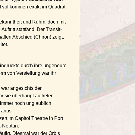
d vollkommen exakt im Quadrat
Bekanntheit und Ruhm, doch mit
uftritt stattfand. Der Transit-
ften Abschied (Chiron) zeigt,
tet.
eindruckte durch ihre ungeheure
orm von Verstellung war ihr
s war angesichts der
 sie überhaupt auftreten
n immer noch unglaublich
ranus.
ert im Capitol Theatre in Port
x-Neptun.
läufig. Diesmal war der Orbis