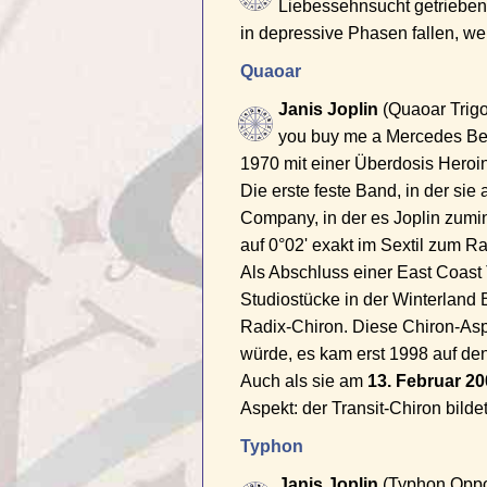
Liebessehnsucht getrieben
in depressive Phasen fallen, we
Quaoar
Janis Joplin
(Quaoar Trigo
you buy me a Mercedes Benz
1970 mit einer Überdosis Heroin
Die erste feste Band, in der sie
Company, in der es Joplin zumi
auf 0°02' exakt im Sextil zum R
Als Abschluss einer East Coast 
Studiostücke in der Winterland B
Radix-Chiron. Diese Chiron-Aspe
würde, es kam erst 1998 auf den
Auch als sie am
13. Februar 20
Aspekt: der Transit-Chiron bild
Typhon
Janis Joplin
(Typhon Opposi