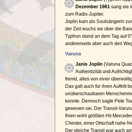
Dezember 1961
sang sie 
zum Radix-Jupiter.
Joplin kam als Soulsängerin zu
der Zeit wuchs sie über die Ba
Typhon stand an dem Tag auf 0°1
andererseits aber auch den Weg 
Varuna
Janis Joplin
(Varuna Quadr
Authentizität und Aufrichti
fremd, alles von einer überwält
Das galt auch für ihren Auftritt
unüberschaubaren Menschenmenge
konnte. Dennoch sagte Pete Town
gewesen sei. Der Transit-Varun
Ihren wohl größten Hit Mercede
Chester, einer Ortschaft nahe N
Der gleiche Transit war auch a