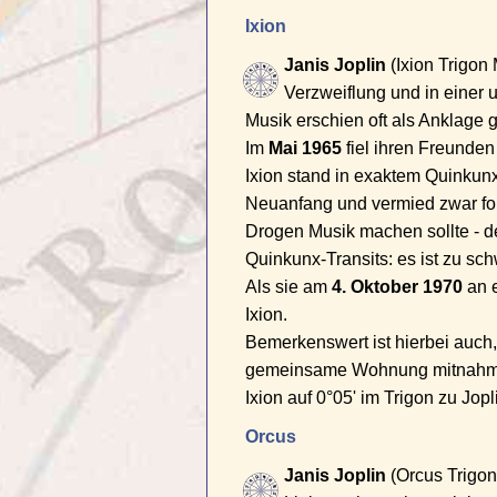
Ixion
Janis Joplin
(Ixion Trigon 
Verzweiflung und in einer 
Musik erschien oft als Anklage 
Im
Mai 1965
fiel ihren Freunden
Ixion stand in exaktem Quinkunx 
Neuanfang und vermied zwar for
Drogen Musik machen sollte - d
Quinkunx-Transits: es ist zu sc
Als sie am
4. Oktober 1970
an e
Ixion.
Bemerkenswert ist hierbei auch,
gemeinsame Wohnung mitnahm, wo
Ixion auf 0°05' im Trigon zu Jop
Orcus
Janis Joplin
(Orcus Trigon