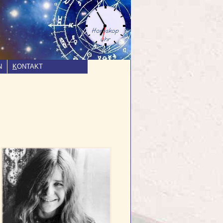
N
K
ONTAKT