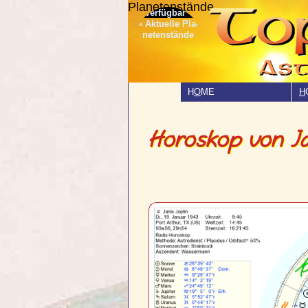
Planetenstände
» Aktuelle Pla­
netenstände
H
O
ME
H
Horoskop von Ja